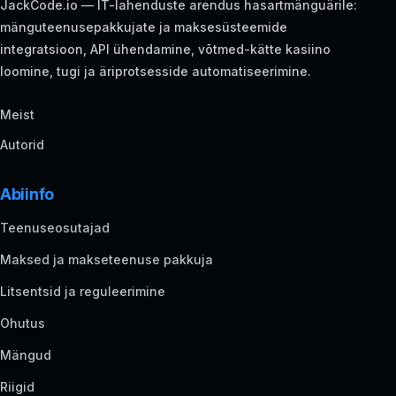
JackCode.io — IT-lahenduste arendus hasartmänguärile:
mänguteenusepakkujate ja maksesüsteemide
integratsioon, API ühendamine, võtmed-kätte kasiino
loomine, tugi ja äriprotsesside automatiseerimine.
Meist
Autorid
Abiinfo
Teenuseosutajad
Maksed ja makseteenuse pakkuja
Litsentsid ja reguleerimine
Ohutus
Mängud
Riigid