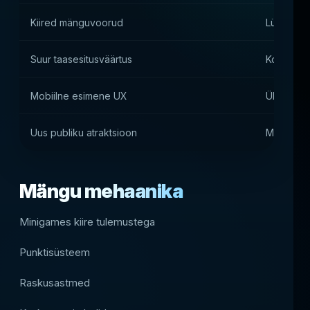
Kiired mänguvoorud
Lühikese
Suur taasesitusväärtus
Korduvad 
Mobiilne esimene UX
Ühekäeli
Uus publiku atraktsioon
Mitte-män
Mängu mehaanika
Minigames kiire tulemustega
Punktisüsteem
Raskusastmed