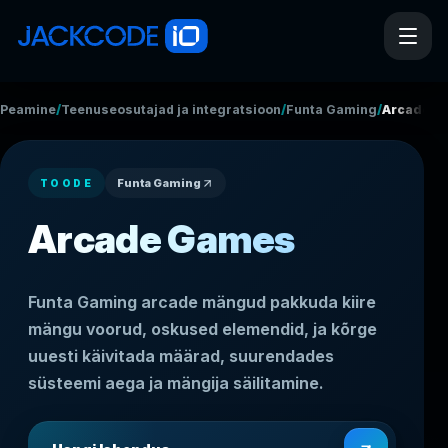
/
/
/
Peamine
Teenuseosutajad ja integratsioonid
Funta Gaming
Arcade G
Funta Gaming
TOODE
Arcade Games
Funta Gaming arcade mängud pakkuda kiire
mängu voorud, oskused elemendid, ja kõrge
uuesti käivitada määrad, suurendades
süsteemi aega ja mängija säilitamine.