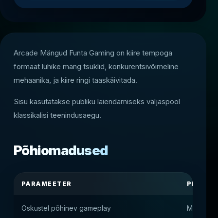
Arcade Mängud Funta Gaming on kiire tempoga
formaat lühike mäng tsüklid, konkurentsivõimeline
mehaanika, ja kiire ringi taaskäivitada.
Sisu kasutatakse publiku laiendamiseks väljaspool
klassikalisi teenindusaegu.
Põhiomadused
PARAMEETER
PLATVO
Oskustel põhinev gameplay
Mängija m