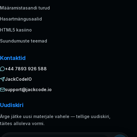
Määramistasandi turud
Hasartmängusaalid
HTML5 kasiino
Suundumuste teemad
Kontaktid
+44 7893 926 588
JackCodeIO
support@jackcode.io
Uudiskiri
Ärge jätke uusi materjale vahele — tellige uudiskiri,
täites alloleva vormi.