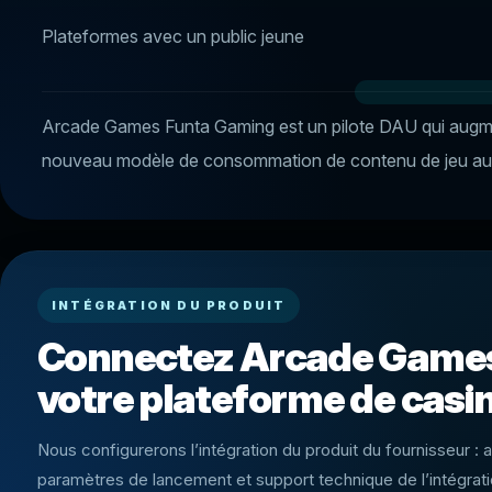
Plateformes avec un public jeune
Arcade Games Funta Gaming est un pilote DAU qui augment
nouveau modèle de consommation de contenu de jeu au s
INTÉGRATION DU PRODUIT
Connectez Arcade Games
votre plateforme de casi
Nous configurerons l’intégration du produit du fournisseur :
paramètres de lancement et support technique de l’intégrati