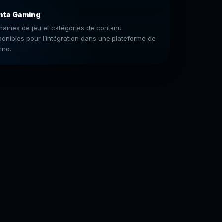
nta Gaming
aines de jeu et catégories de contenu
ponibles pour l’intégration dans une plateforme de
ino.