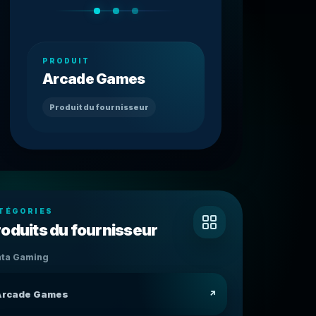
PRODUIT
Arcade Games
Produit du fournisseur
TÉGORIES
oduits du fournisseur
nta Gaming
Arcade Games