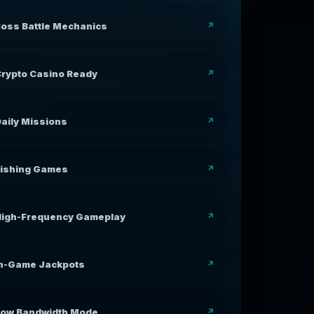
oss Battle Mechanics
rypto Casino Ready
aily Missions
Fishing Games
High-Frequency Gameplay
In-Game Jackpots
Low Bandwidth Mode