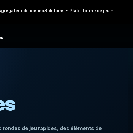
Agrégateur de casino
Solutions
Plate-forme de jeu
es
es
s rondes de jeu rapides, des éléments de