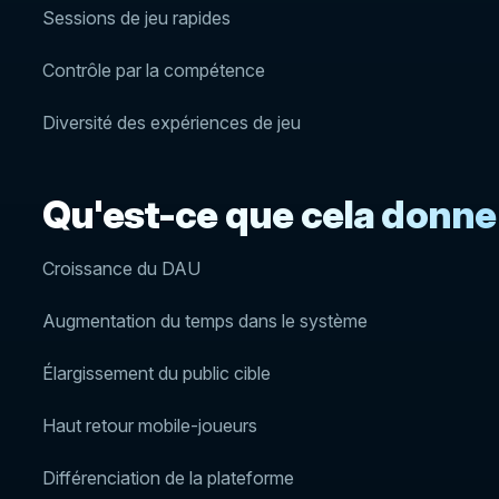
Sessions de jeu rapides
Contrôle par la compétence
Diversité des expériences de jeu
Qu'est-ce que cela donne 
Croissance du DAU
Augmentation du temps dans le système
Élargissement du public cible
Haut retour mobile-joueurs
Différenciation de la plateforme