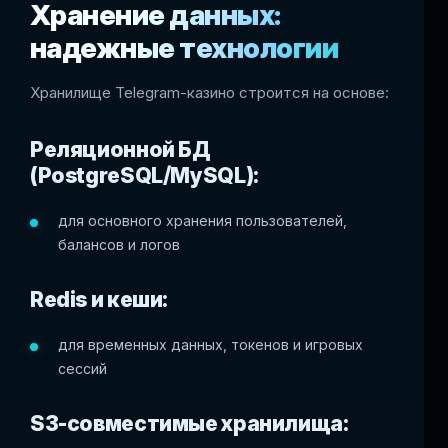
Хранение данных:
надежные технологии
Хранилище Telegram-казино строится на основе:
Реляционной БД
(PostgreSQL/MySQL):
для основного хранения пользователей,
балансов и логов
Redis и кеши:
для временных данных, токенов и игровых
сессий
S3-совместимые хранилища: