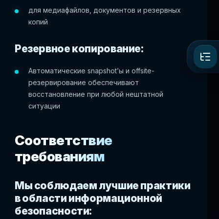
для медиафайлов, документов и резервных
копий
Резервное копирование:
Автоматические snapshot’ы и offsite-
резервирование обеспечивают
восстановление при любой нештатной
ситуации
Соответствие
требованиям
Мы соблюдаем лучшие практики
в области информационной
безопасности: