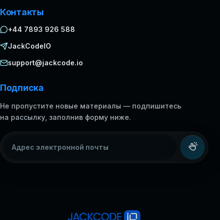
Контакты
+44 7893 926 588
JackCodeIO
support@jackcode.io
Подписка
Не пропустите новые материалы — подпишитесь
на рассылку, заполнив форму ниже.
Адрес электронной почты