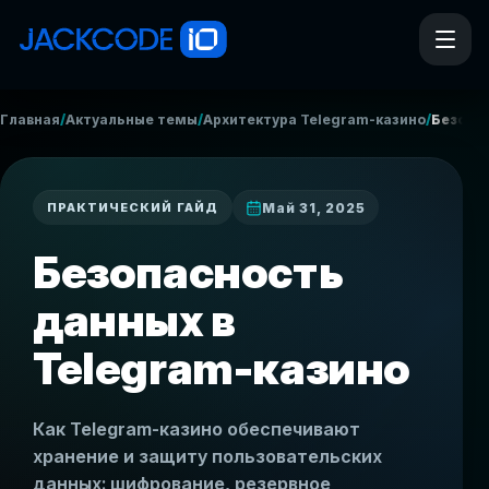
/
/
/
Главная
Актуальные темы
Архитектура Telegram-казино
Безопа
Май 31, 2025
ПРАКТИЧЕСКИЙ ГАЙД
Безопасность
данных в
Telegram-казино
Как Telegram-казино обеспечивают
хранение и защиту пользовательских
данных: шифрование, резервное