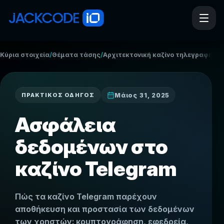
/
/
/
Κύρια στοιχεία
Θέματα τάσης
Αρχιτεκτονική καζίνο τηλεγραφήμα
Ασ
Μάιος 31, 2025
ΠΡΑΚΤΙΚΌΣ ΟΔΗΓΌΣ
Ασφάλεια
δεδομένων στο
καζίνο Telegram
Πώς τα καζίνο Telegram παρέχουν
αποθήκευση και προστασία των δεδομένων
των χρηστών: κρυπτογράφηση, εφεδρεία,