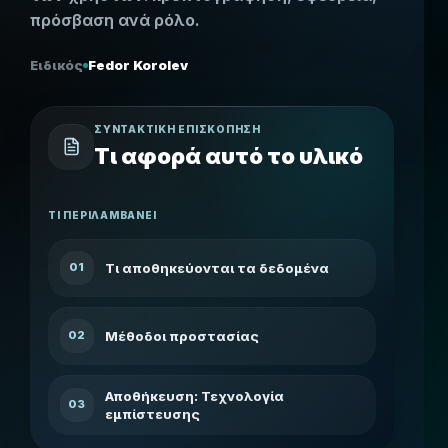
πρόσβαση ανά ρόλο.
Ειδικός
Fedor Korolev
ΣΥΝΤΑΚΤΙΚΉ ΕΠΙΣΚΌΠΗΣΗ
Τι αφορά αυτό το υλικό
ΤΙ ΠΕΡΙΛΑΜΒΆΝΕΙ
Τι αποθηκεύονται τα δεδομένα
01
Μέθοδοι προστασίας
02
Αποθήκευση: Τεχνολογία
03
εμπίστευσης