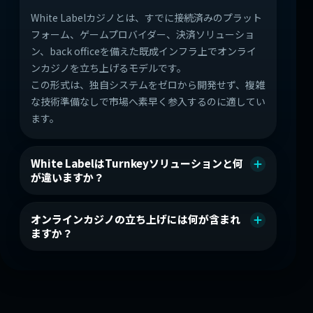
White Labelカジノとは、すでに接続済みのプラット
フォーム、ゲームプロバイダー、決済ソリューショ
ン、back officeを備えた既成インフラ上でオンライ
ンカジノを立ち上げるモデルです。
この形式は、独自システムをゼロから開発せず、複雑
な技術準備なしで市場へ素早く参入するのに適してい
ます。
White LabelはTurnkeyソリューションと何
が違いますか？
オンラインカジノの立ち上げには何が含まれ
ますか？