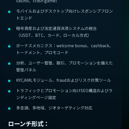
casino、crash game）
モバイルおよびデスクトップ向けレスポンシブフロン
トエンド
暗号資産および法定通貨決済システムの統合
（USDT、BTC、カード、ローカル方式）
ボーナスメカニクス：welcome bonus、cashback、
トーナメント、プロモコード
分析、ユーザー管理、取引、プロモーションを備えた
管理パネル
KYC/AMLモジュール、fraudおよびリスク対策ツール
トラフィックとプロモーション向けSEO構造およびラ
ンディングページ設定
多言語、多地域、ジオターゲティング対応
ローンチ形式：