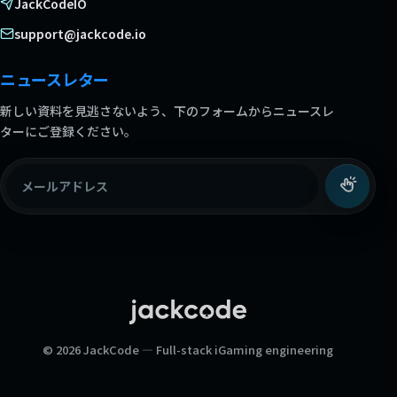
JackCodeIO
support@jackcode.io
ニュースレター
新しい資料を見逃さないよう、下のフォームからニュースレ
ターにご登録ください。
メールアドレス
© 2026 JackCode — Full-stack iGaming engineering