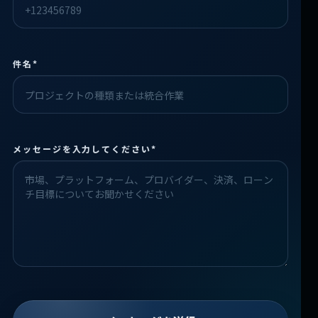
件名*
Check the form fields
メッセージを入力してください*
Please fix the highlighted fields.