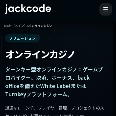
Main（メイン）
/
オンラインカジノ
ソリューション
オンラインカジノ
ターンキー型オンラインカジノ：ゲームプ
ロバイダー、決済、ボーナス、back
officeを備えたWhite Labelまたは
Turnkeyプラットフォーム。
迅速なローンチ、プレイヤー管理、プロジェクトのス