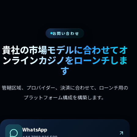
お問い合わせ
貴社の市場モデルに合わせてオ
ンラインカジノをローンチしま
す
管轄区域、プロバイダー、決済に合わせて、ローンチ用の
プラットフォーム構成を構築します。
WhatsApp