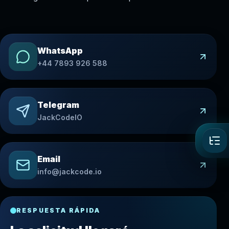
WhatsApp
+44 7893 926 588
Telegram
JackCodeIO
Email
info@jackcode.io
RESPUESTA RÁPIDA