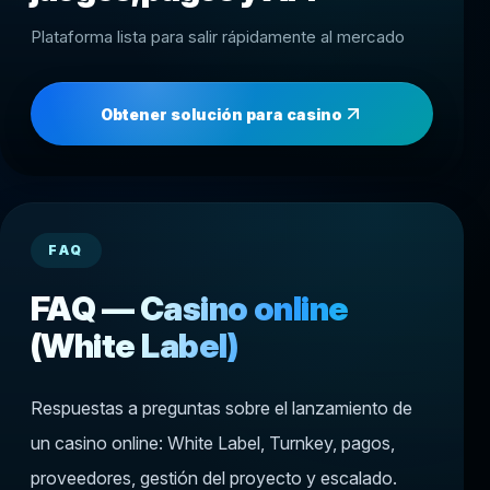
Plataforma lista para salir rápidamente al mercado
Obtener solución para casino
FAQ
FAQ — Casino online
(White Label)
Respuestas a preguntas sobre el lanzamiento de
un casino online: White Label, Turnkey, pagos,
proveedores, gestión del proyecto y escalado.