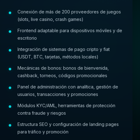
Conexión de más de 200 proveedores de juegos
(slots, live casino, crash games)
Frontend adaptable para dispositivos móviles y de
escritorio
Integración de sistemas de pago cripto y fiat
(USDT, BTC, tarjetas, métodos locales)
Mecánicas de bonos: bonos de bienvenida,
cashback, torneos, códigos promocionales
Panel de administración con analítica, gestión de
usuarios, transacciones y promociones
Módulos KYC/AML, herramientas de protección
contra fraude y riesgos
Estructura SEO y configuración de landing pages
para tráfico y promoción