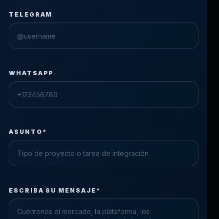
TELEGRAM
WHATSAPP
ASUNTO*
Check the form fields
ESCRIBA SU MENSAJE*
Please fix the highlighted fields.