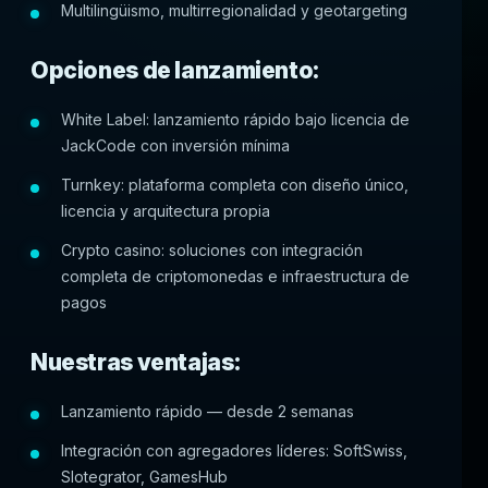
Multilingüismo, multirregionalidad y geotargeting
Opciones de lanzamiento:
White Label: lanzamiento rápido bajo licencia de
JackCode con inversión mínima
Turnkey: plataforma completa con diseño único,
licencia y arquitectura propia
Crypto casino: soluciones con integración
completa de criptomonedas e infraestructura de
pagos
Nuestras ventajas:
Lanzamiento rápido — desde 2 semanas
Integración con agregadores líderes: SoftSwiss,
Slotegrator, GamesHub