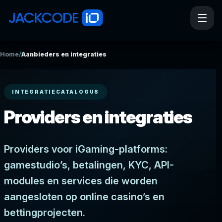
/
Home
Aanbieders en integraties
INTEGRATIECATALOGUS
Providers en integraties
Providers voor iGaming-platforms:
gamestudio’s, betalingen, KYC, API-
modules en services die worden
aangesloten op online casino’s en
bettingprojecten.