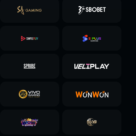
SA Gaming
SBO
SimplePlay
SPlus
Spribe
Veliplay
Vivo Gaming
WonWon
Wow Gaming
YeeBet