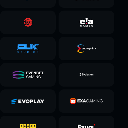
EGT Digital
Ela games
ELK Studios
Endorphina
EvenBet Gaming
Evolution Gaming
EvoPlay
EXA Gaming