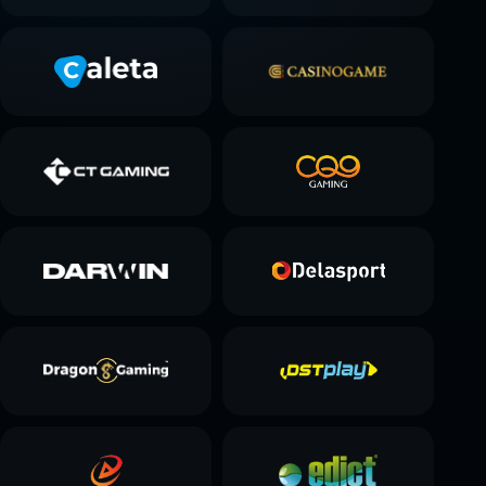
Caleta Gaming
Casino Game Stud
Casino Technology
CQ9 Gaming
Darwin Gaming
Delasport
Dragon Gaming
DST Play
EA Gaming
Edict