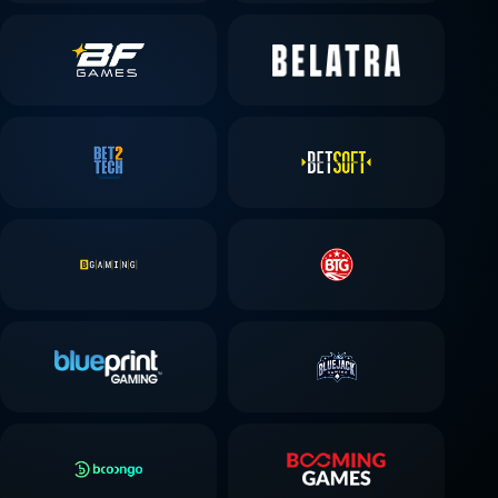
BeeFee Gaming
Belatra
Bet2Tech
Betsoft Gaming
BGaming
Big Time Gaming
Blue Print
BlueJack
BNG Games
Booming Games