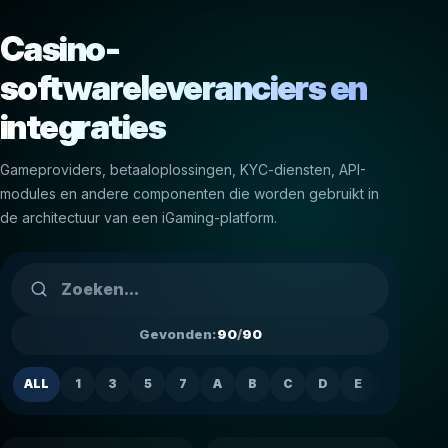
Casino-
softwareleveranciers en
integraties
Gameproviders, betaaloplossingen, KYC-diensten, API-
modules en andere componenten die worden gebruikt in
de architectuur van een iGaming-platform.
Gevonden:
90
/
90
ALL
1
3
5
7
A
B
C
D
E
F
G