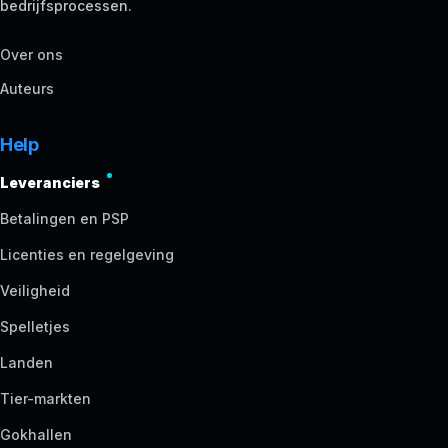
bedrijfsprocessen.
Over ons
Auteurs
Help
Leveranciers
Betalingen en PSP
Licenties en regelgeving
Veiligheid
Spelletjes
Landen
Tier-markten
Gokhallen