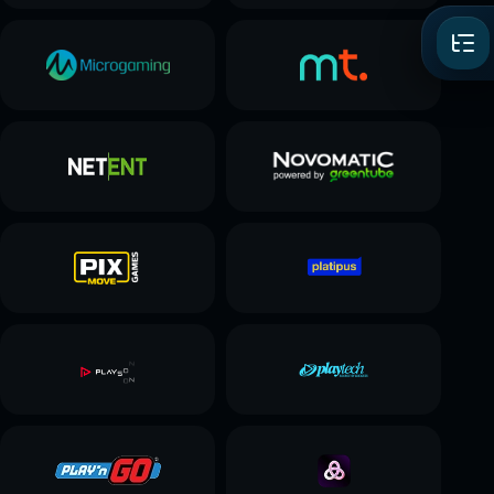
Microgaming
MT Gaming
NetEnt
Novomatic
PixMove
Platipus Gaming
Playson
Playtech
Play’n GO
Plutus Gaming