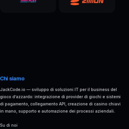
ZeusPlay
Zillion Games
Chi siamo
JackCode.io — sviluppo di soluzioni IT per il business del
gioco d’azzardo: integrazione di provider di giochi e sistemi
di pagamento, collegamento API, creazione di casino chiavi
in mano, supporto e automazione dei processi aziendali.
Su di noi