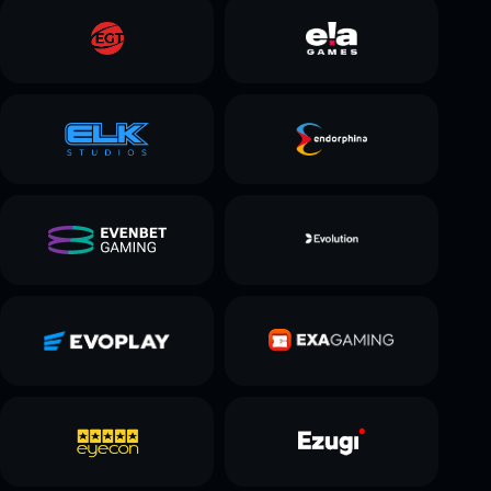
EGT Digital
Ela games
ELK Studios
Endorphina
EvenBet Gaming
Evolution Gaming
EvoPlay
EXA Gaming
Eyecon
Ezugi