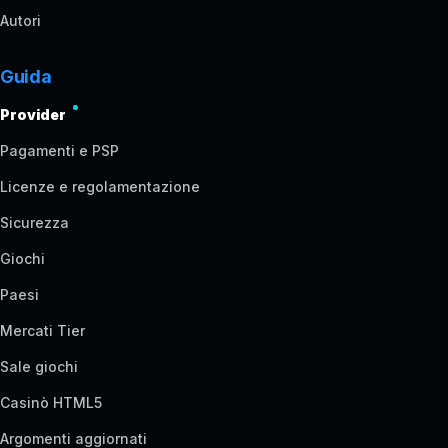
Autori
Guida
Provider
Pagamenti e PSP
Licenze e regolamentazione
Sicurezza
Giochi
Paesi
Mercati Tier
Sale giochi
Casinò HTML5
Argomenti aggiornati