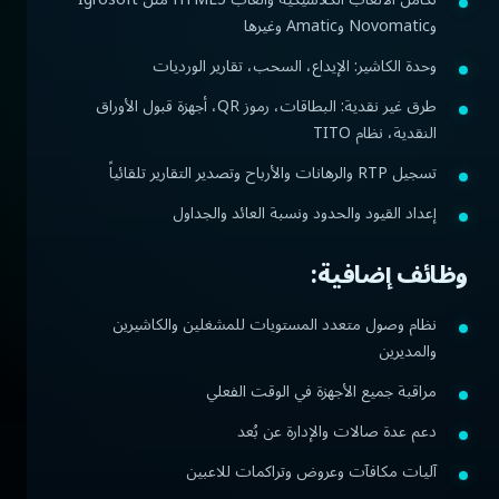
وNovomatic وAmatic وغيرها
وحدة الكاشير: الإيداع، السحب، تقارير الورديات
طرق غير نقدية: البطاقات، رموز QR، أجهزة قبول الأوراق
النقدية، نظام TITO
تسجيل RTP والرهانات والأرباح وتصدير التقارير تلقائياً
إعداد القيود والحدود ونسبة العائد والجداول
وظائف إضافية:
نظام وصول متعدد المستويات للمشغلين والكاشيرين
والمديرين
مراقبة جميع الأجهزة في الوقت الفعلي
دعم عدة صالات والإدارة عن بُعد
آليات مكافآت وعروض وتراكمات للاعبين