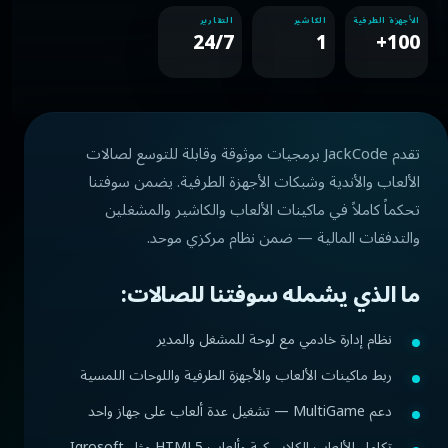
الأجهزة الطرفية
الكاشير
التقارير
24/7
1
100+
تقدم JackCode برمجيات موثوقة وقابلة للتوسع لصالات
الألعاب والأندية وشبكات الأجهزة الطرفية. يضمن سوفتنا
تحكماً كاملاً في ماكينات الألعاب والكاشير والمشغلين
والتدفقات المالية — ضمن نظام مركزي موحد.
ما الذي يشمله سوفتنا للصالات:
نظام إدارة خادمي مع لوحة للمشغل والمدير
ربط ماكينات الألعاب والأجهزة الطرفية واللوحات اللمسية
دعم MultiGame — تشغيل عدة ألعاب على جهاز واحد
تكامل الألعاب الكلاسيكية وألعاب HTML5 مثل Igrosoft