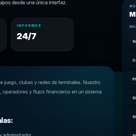
uipos desde una única interfaz.
ME
M
INFORMES
Mód
24/7
S
C
P
e juego, clubes y redes de terminales. Nuestro
, operadores y flujos financieros en un sistema
S
S
las:
y administrador
S