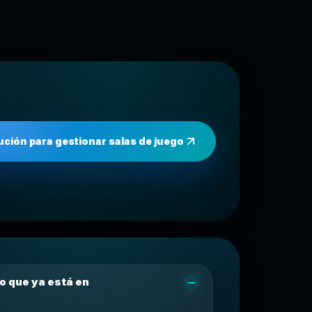
ución para gestionar salas de juego
o que ya está en