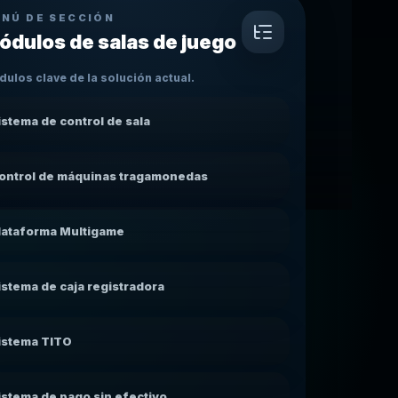
NÚ DE SECCIÓN
ódulos de salas de juego
ulos clave de la solución actual.
istema de control de sala
ontrol de máquinas tragamonedas
lataforma Multigame
istema de caja registradora
istema TITO
istema de pago sin efectivo