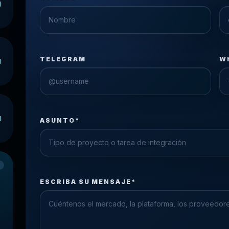
TELEGRAM
W
ASUNTO*
Check the form fields
Please fix the highlighted fields.
ESCRIBA SU MENSAJE*