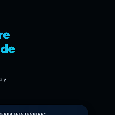
re
 de
a y
ORREO ELECTRÓNICO*