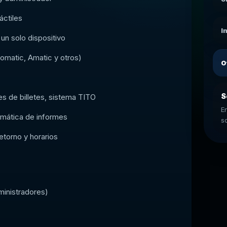
áctiles
I
n solo dispositivo
omatic, Amatic y otros)
O
S
s de billetes, sistema TITO
E
omática de informes
s
etorno y horarios
ministradores)