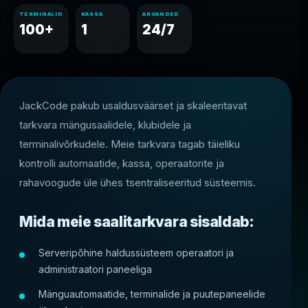
TERMINALID
KASSA
ARUANDED
100+
1
24/7
JackCode pakub usaldusväärset ja skaleeritavat
tarkvara mängusaalidele, klubidele ja
terminalivõrkudele. Meie tarkvara tagab täieliku
kontrolli automaatide, kassa, operaatorite ja
rahavoogude üle ühes tsentraliseeritud süsteemis.
Mida meie saalitarkvara sisaldab:
Serveripõhine haldussüsteem operaatori ja
administraatori paneeliga
Mänguautomaatide, terminalide ja puutepaneelide