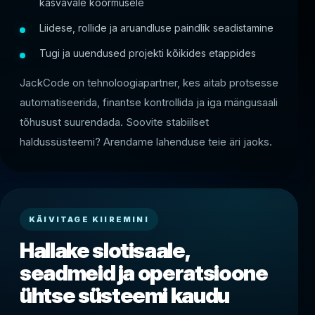
kasvavale koormusele
Liidese, rollide ja aruandluse paindlik seadistamine
Tugi ja uuendused projekti kõikides etappides
JackCode on tehnoloogiapartner, kes aitab protsesse
automatiseerida, finantse kontrollida ja iga mängusaali
tõhusust suurendada. Soovite stabiilset
haldussüsteemi? Arendame lahenduse teie äri jaoks.
KÄIVITAGE KIIREMINI
Hallake slotisaale,
seadmeid ja operatsioone
ühtse süsteemi kaudu