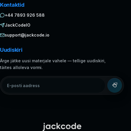
Kontaktid
+44 7893 926 588
JackCodeIO
support@jackcode.io
Uudiskiri
Ärge jätke uusi materjale vahele — tellige uudiskiri,
täites alloleva vormi.
E-posti aadress