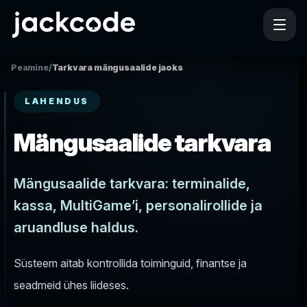
Peamine
/
Tarkvara mängusaalide jaoks
LAHENDUS
Mängusaalide tarkvara
Mängusaalide tarkvara: terminalide,
kassa, MultiGame’i, personalirollide ja
aruandluse haldus.
Süsteem aitab kontrollida toiminguid, finantse ja
seadmeid ühes liideses.