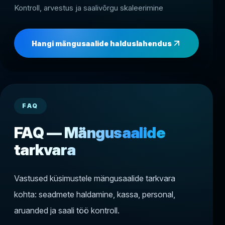
Kontroll, arvestus ja saalivõrgu skaleerimine
Hangi mängusaalide halduslahendus
FAQ
FAQ — Mängusaalide
tarkvara
Vastused küsimustele mängusaalide tarkvara
kohta: seadmete haldamine, kassa, personal,
aruanded ja saali töö kontroll.