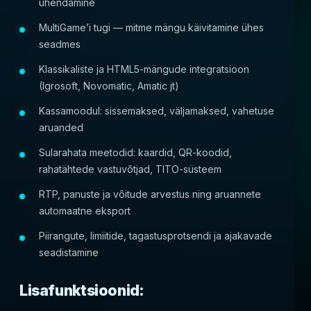
ühendamine
MultiGame’i tugi — mitme mängu käivitamine ühes
seadmes
Klassikaliste ja HTML5-mängude integratsioon
(Igrosoft, Novomatic, Amatic jt)
Kassamoodul: sissemaksed, väljamaksed, vahetuse
aruanded
Sularahata meetodid: kaardid, QR-koodid,
rahatähtede vastuvõtjad, TITO-süsteem
RTP, panuste ja võitude arvestus ning aruannete
automaatne eksport
Piirangute, limiitide, tagastusprotsendi ja ajakavade
seadistamine
Lisafunktsioonid: