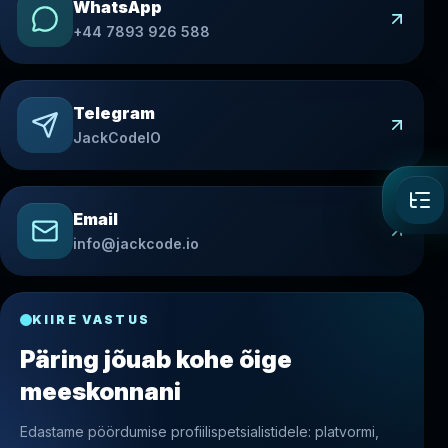
WhatsApp
+44 7893 926 588
Telegram
JackCodeIO
Email
info@jackcode.io
KIIRE VASTUS
Päring jõuab kohe õige
meeskonnani
Edastame pöördumise profiilispetsialistidele: platvormi,