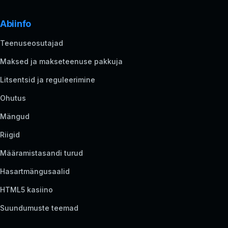
Abiinfo
Teenuseosutajad
Maksed ja makseteenuse pakkuja
Litsentsid ja reguleerimine
Ohutus
Mängud
Riigid
Määramistasandi turud
Hasartmängusaalid
HTML5 kasiino
Suundumuste teemad