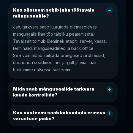
Kas süsteem sobib juba töötavale
mängusaalile?
Jah, tarkvara saab juurutada olemasolevas
mängusaalis ilma töö täieliku peatamiseta.
Tavaliselt toimub üleminek etapiti: server, kassa,
terminalid, mänguseadmed ja back office.
See võimaldab säilitada praegused protsessid,
ühendada seadmed järk-järgult ja viia saali
haldamine ühtsesse süsteemi.
Mida saab mängusaalide tarkvara
kaudu kontrollida?
Kas süsteemi saab kohandada erineva
varustuse jaoks?