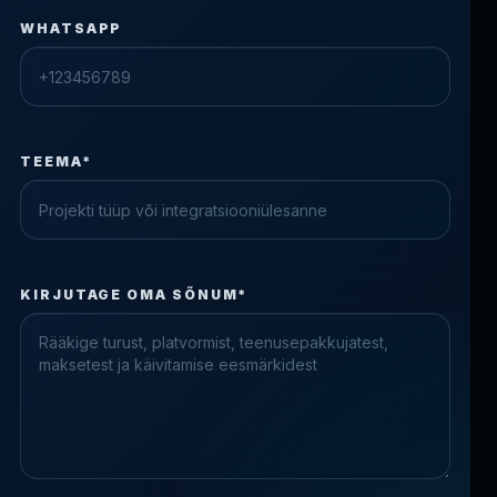
WHATSAPP
TEEMA*
Check the form fields
KIRJUTAGE OMA SÕNUM*
Please fix the highlighted fields.