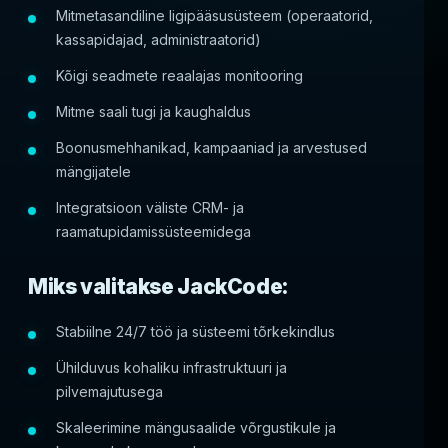
Mitmetasandiline ligipääsusüsteem (operaatorid,
kassapidajad, administraatorid)
Kõigi seadmete reaalajas monitooring
Mitme saali tugi ja kaughaldus
Boonusmehhanikad, kampaaniad ja arvestused
mängijatele
Integratsioon väliste CRM- ja
raamatupidamissüsteemidega
Miks valitakse JackCode:
Stabiilne 24/7 töö ja süsteemi tõrkekindlus
Ühilduvus kohaliku infrastruktuuri ja
pilvemajutusega
Skaleerimine mängusaalide võrgustikule ja