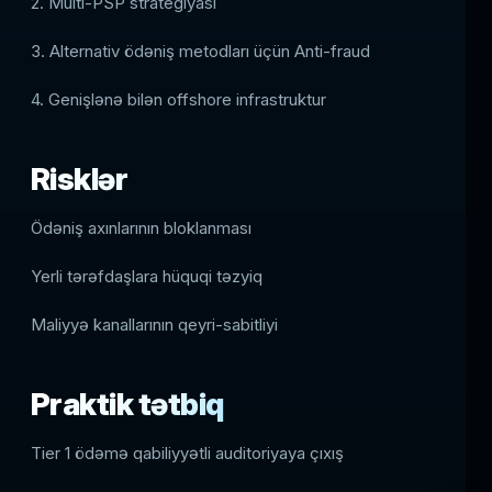
2. Multi-PSP strategiyası
3. Alternativ ödəniş metodları üçün Anti-fraud
4. Genişlənə bilən offshore infrastruktur
Risklər
Ödəniş axınlarının bloklanması
Yerli tərəfdaşlara hüquqi təzyiq
Maliyyə kanallarının qeyri-sabitliyi
Praktik tətbiq
Tier 1 ödəmə qabiliyyətli auditoriyaya çıxış