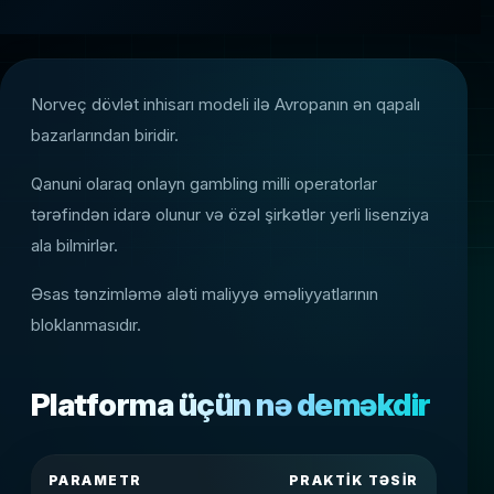
Norveç dövlət inhisarı modeli ilə Avropanın ən qapalı
bazarlarından biridir.
Qanuni olaraq onlayn gambling milli operatorlar
tərəfindən idarə olunur və özəl şirkətlər yerli lisenziya
ala bilmirlər.
Əsas tənzimləmə aləti maliyyə əməliyyatlarının
bloklanmasıdır.
Platforma üçün nə deməkdir
PARAMETR
PRAKTIK TƏSIR