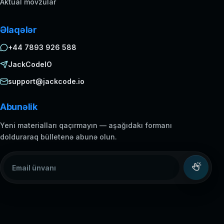
Aktual mövzular
Əlaqələr
+44 7893 926 588
JackCodeIO
support@jackcode.io
Abunəlik
Yeni materialları qaçırmayın — aşağıdakı formanı
dolduraraq bülletenə abunə olun.
Email ünvanı