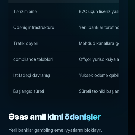
Tənzimləmə
B2C üçün lisenziyasız dövlət 
Ödəniş infrastrukturu
Yerli banklar tərəfindən əməl
Trafik dəyəri
Məhdud kanallara görə yük
compliance tələbləri
Offşor yurisdiksiyalar vasitəsi
İstifadəçi davranışı
Yüksək ödəmə qabiliyyəti və
Başlanğıc sürəti
Sürətli texniki başlanğıc
Əsas amil kimi ödənişlər
Yerli banklar gambling əməliyyatlarını bloklayır.