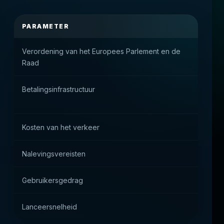
PARAMETER
PRAKT
Verordening van het Europees Parlement en de
Staatsm
Raad
B 2C
Betalingsinfrastructuur
Blokker
banken
Kosten van het verkeer
Hoog v
Nalevingsvereisten
Werken v
Gebruikersgedrag
Hoge sol
Lanceersnelheid
Snelle t