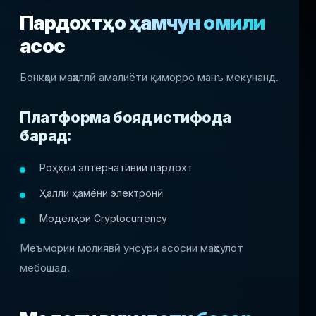
Пардохтҳо ҳамчун омили
асосӣ
Бонкҳои маҳаллӣ амалиёти қиморро манъ мекунанд.
Платформа бояд истифода
барад:
Роҳҳои алтернативии пардохт
Ҳалли ҳамёни электронӣ
Моделҳои Cryptocurrency
Меъмории молиявӣ унсури асосии маҳсулот
мебошад.