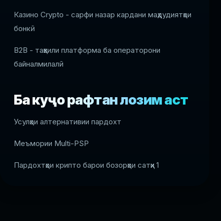
Казино Crypto - сарфи назар кардани маҳдудиятҳои
бонкӣ
B2B - таҳвили платформа ба операторони
байналмилалӣ
Ба куҷо рафтан лозим аст
Усулҳои алтернативии пардохт
Меъмории Multi-PSP
Пардохтҳои крипто барои бозорҳои сатҳи 1