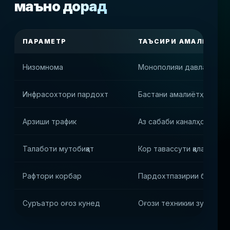
маъно дорад
ПАРАМЕТР
ТАЪСИРИ АМАЛӢ
Низомнома
Монополияи давлатӣ бид
Инфрасохтори пардохт
Бастани амалиётҳо аз ҷо
Арзиши трафик
Аз сабаби каналҳои маҳ
Талаботи мутобиқат
Кор тавассути қаламрав
Рафтори корбар
Пардохтпазирии баланд в
Суръатро оғоз кунед
Оғози техникии зуд