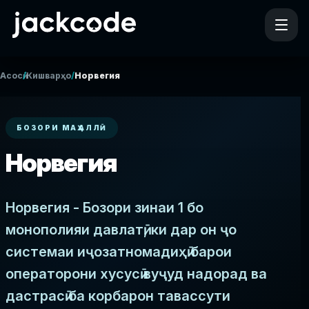
/
/
Асосӣ
Кишварҳо
Норвегия
БОЗОРИ МАҲАЛЛӢ
Норвегия
Норвегия - Бозори зинаи 1 бо
монополияи давлатӣ, ки дар он ҷо
системаи иҷозатномадиҳӣ барои
операторони хусусӣ вуҷуд надорад ва
дастрасӣ ба корбарон тавассути