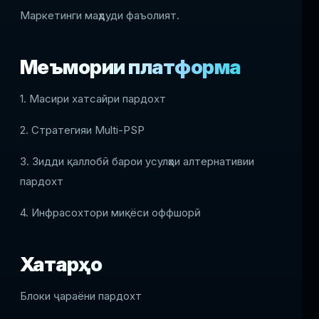
Маркетинги маҳдуди фаъолият.
Меъмории платформа
1. Масири хатсайри пардохт
2. Стратегияи Multi-PSP
3. Зидди қаллобӣ барои усулҳои алтернативии
пардохт
4. Инфрасохтори миқёси оффшорӣ
Хатарҳо
Блоки ҷараёни пардохт