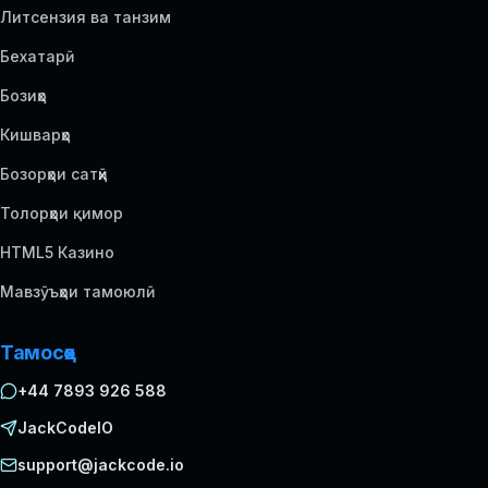
Литсензия ва танзим
Бехатарӣ
Бозиҳо
Кишварҳо
Бозорҳои сатҳӣ
Толорҳои қимор
HTML5 Казино
Мавзӯъҳои тамоюлӣ
Тамосҳо
+44 7893 926 588
JackCodeIO
support@jackcode.io