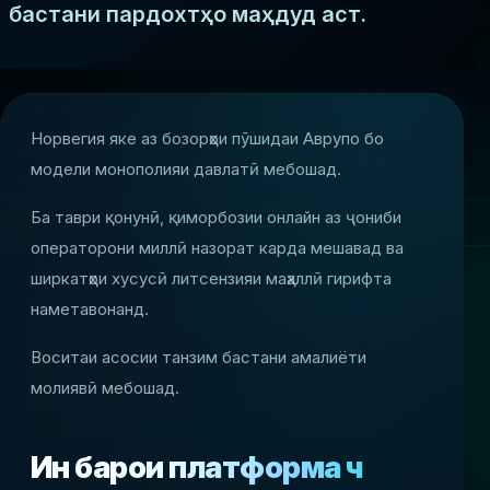
бастани пардохтҳо маҳдуд аст.
Норвегия яке аз бозорҳои пӯшидаи Аврупо бо
модели монополияи давлатӣ мебошад.
Ба таври қонунӣ, қиморбозии онлайн аз ҷониби
операторони миллӣ назорат карда мешавад ва
ширкатҳои хусусӣ литсензияи маҳаллӣ гирифта
наметавонанд.
Воситаи асосии танзим бастани амалиёти
молиявӣ мебошад.
Ин барои платформа чӣ