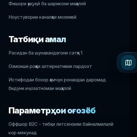
Фишори ҳуқуқӣ ба шарикони маҳаллӣ
Ноустувории каналҳои молиявӣ
Татбиқи амалӣ
Расидан ба шунавандагони сатҳи 1
Озмоиши роҳҳои алтернативии пардохт
Истифодаи бозор ҳамчун ронандаи даромад
бидуни иҷозатномаи маҳаллӣ
Параметрҳои оғозёбӣ
Оффшор B2C - тибқи литсензияи байналмилалӣ
кор мекунад