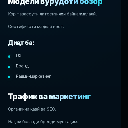
Модели вурудоти бозор
Кор тавассути литсензияҳои байналмилалӣ.
Сертификати маҳаллӣ нест.
Диққат ба:
UX
Бренд
Рақамӣ-маркетинг
Трафик ва маркетинг
Органикии қавӣ ва SEO.
Нақши баланди бренди мустақим.