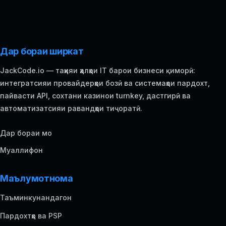
Дар бораи ширкат
JackCode.io — таҳияи ҳалҳои IT барои бизнеси қиморӣ:
интегратсияи провайдерҳои бозӣ ва системаҳои пардохт,
пайвасти API, сохтани казинои turnkey, дастгирӣ ва
автоматизатсияи равандҳои тиҷоратӣ.
Дар бораи мо
Муаллифон
Маълумотнома
Таъминкунандагон
Пардохтҳо ва PSP