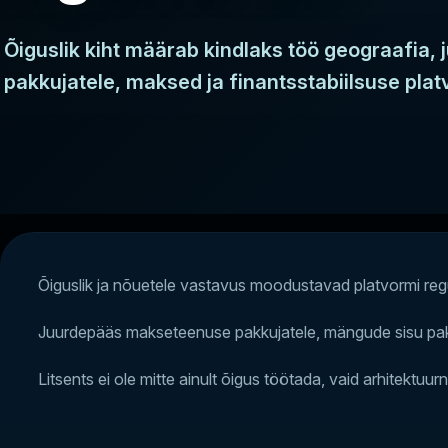
Õiguslik kiht määrab kindlaks töö geograafia,
pakkujatele, maksed ja finantsstabiilsuse plat
Õiguslik ja nõuetele vastavus moodustavad platvormi regul
Juurdepääs makseteenuse pakkujatele, mängude sisu pakkuj
Litsents ei ole mitte ainult õigus töötada, vaid arhitektuur