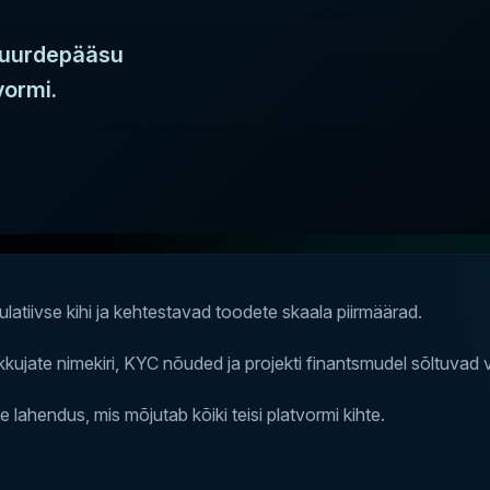
 juurdepääsu
vormi.
atiivse kihi ja kehtestavad toodete skaala piirmäärad.
ate nimekiri, KYC nõuded ja projekti finantsmudel sõltuvad vali
ne lahendus, mis mõjutab kõiki teisi platvormi kihte.