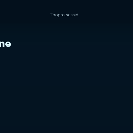
Tööprotsessid
ine