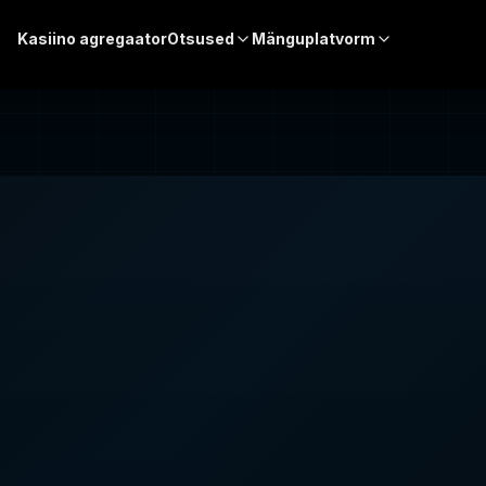
Kasiino agregaator
Otsused
Mänguplatvorm