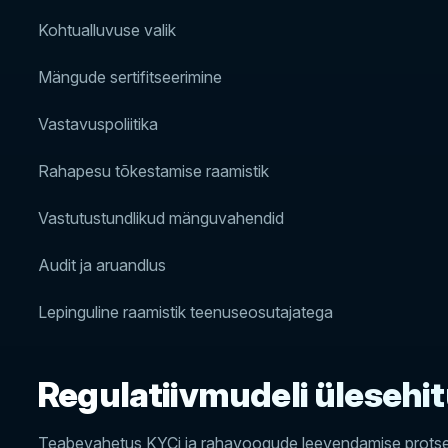
Kohtualluvuse valik
Mängude sertifitseerimine
Vastavuspoliitika
Rahapesu tõkestamise raamistik
Vastutustundlikud mänguvahendid
Audit ja aruandlus
Lepinguline raamistik teenuseosutajatega
Regulatiivmudeli ülesehi
Teabevahetus KYCi ja rahavoogude leevendamise prots