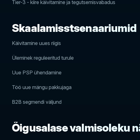
Tier-3 - kiire käivitamine ja tegutsemisvabadus
Skaalamisstsenaariumid
Käivitamine uues riigis
Üleminek reguleeritud turule
Uue PSP ühendamine
Töö uue mängu pakkujaga
B2B segmendi väljund
Õigusalase valmisoleku n