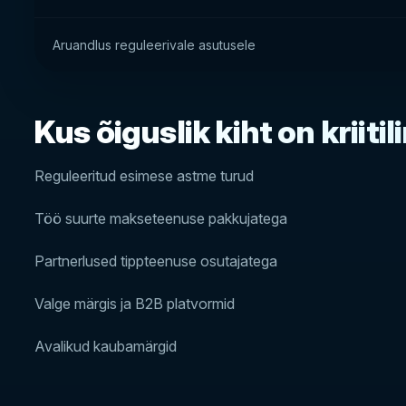
Aruandlus reguleerivale asutusele
Kus õiguslik kiht on kriitil
Reguleeritud esimese astme turud
Töö suurte makseteenuse pakkujatega
Partnerlused tippteenuse osutajatega
Valge märgis ja B2B platvormid
Avalikud kaubamärgid