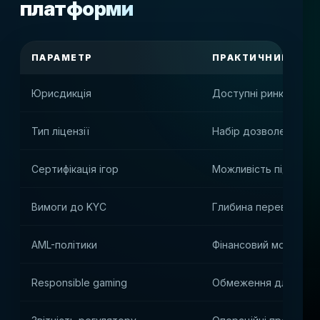
платформи
ПАРАМЕТР
ПРАКТИЧНИЙ ВПЛ
Юрисдикція
Доступні ринки та о
Тип ліцензії
Набір дозволених пр
Сертифікація ігор
Можливість підключе
Вимоги до KYC
Глибина перевірок к
AML-політики
Фінансовий монітори
Responsible gaming
Обмеження для грав