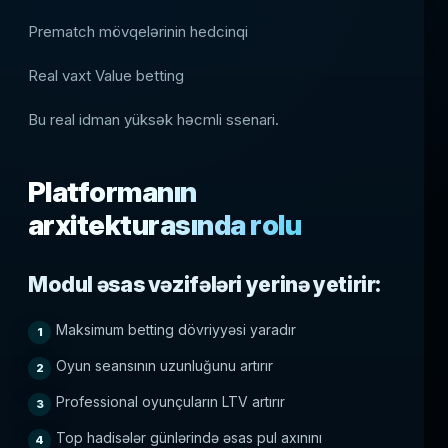
Prematch mövqelərinin hedcinqi
Real vaxt Value betting
Bu real idman yüksək həcmli ssenari.
Platformanın
arxitekturasında rolu
Modul əsas vəzifələri yerinə yetirir:
Maksimum betting dövriyyəsi yaradır
Oyun seansının uzunluğunu artırır
Professional oyunçuların LTV artırır
Top hadisələr günlərində əsas pul axınını