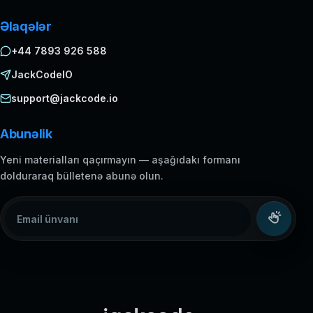
Əlaqələr
+44 7893 926 588
JackCodeIO
support@jackcode.io
Abunəlik
Yeni materialları qaçırmayın — aşağıdakı formanı
dolduraraq bülletenə abunə olun.
Email ünvanı