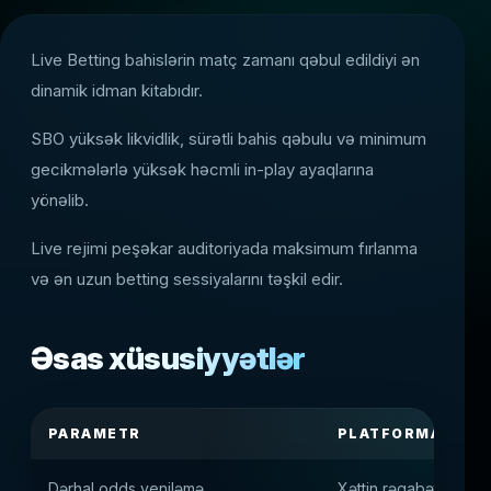
Live Betting bahislərin matç zamanı qəbul edildiyi ən
dinamik idman kitabıdır.
SBO yüksək likvidlik, sürətli bahis qəbulu və minimum
gecikmələrlə yüksək həcmli in-play ayaqlarına
yönəlib.
Live rejimi peşəkar auditoriyada maksimum fırlanma
və ən uzun betting sessiyalarını təşkil edir.
Əsas xüsusiyyətlər
PARAMETR
PLATFORMA ÜÇÜ
Dərhal odds yeniləmə
Xəttin rəqabət qabiliy