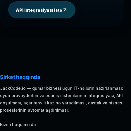
API inteqrasiyası istə
Şirkət haqqında
JackCode.io — qumar biznesi üçün IT-həllərin hazırlanması:
oyun provayderləri və ödəniş sistemlərinin inteqrasiyası, API
qoşulması, açar təhvili kazino yaradılması, dəstək və biznes
proseslərinin avtomatlaşdırılması.
Bizim haqqımızda