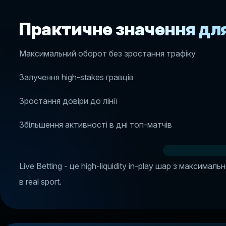
Практичне значення дл
Максимальний оборот без зростання трафіку
Залучення high-stakes гравців
Зростання довіри до лінії
Збільшення активності в дні топ-матчів
Live Betting - це high-liquidity in-play шар з макси
в real sport.