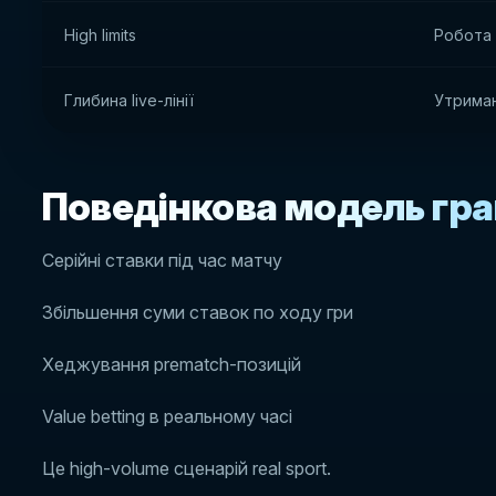
High limits
Робота з
Глибина live-лінії
Утриман
Поведінкова модель гр
Серійні ставки під час матчу
Збільшення суми ставок по ходу гри
Хеджування prematch-позицій
Value betting в реальному часі
Це high-volume сценарій real sport.