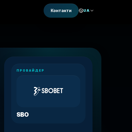
Контакти
UA
ПРОВАЙДЕР
SBO