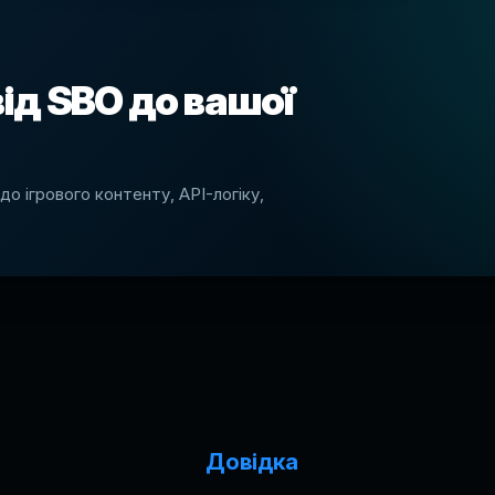
від SBO до вашої
 ігрового контенту, API-логіку,
Довідка