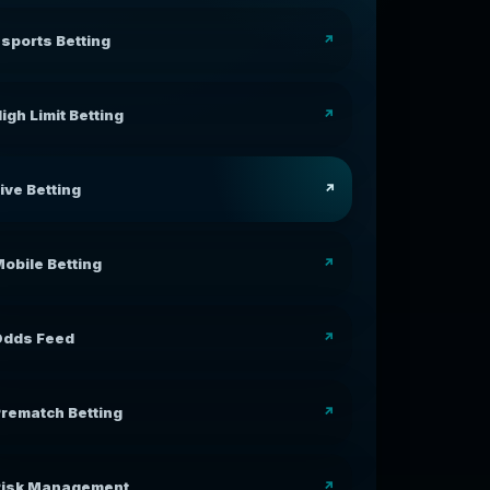
sports Betting
igh Limit Betting
ive Betting
obile Betting
Odds Feed
rematch Betting
Risk Management