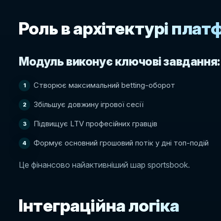
Роль в архітектурі пла
Модуль виконує ключові завдання:
Створює максимальний betting-оборот
Збільшує довжину ігрової сесії
Підвищує LTV професійних гравців
Формує основний грошовий потік у дні топ-подій
Це фінансово найактивніший шар sportsbook.
Інтеграційна логіка