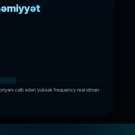
həmiyyət
itoriyanı cəlb edən yüksək frequency real idman