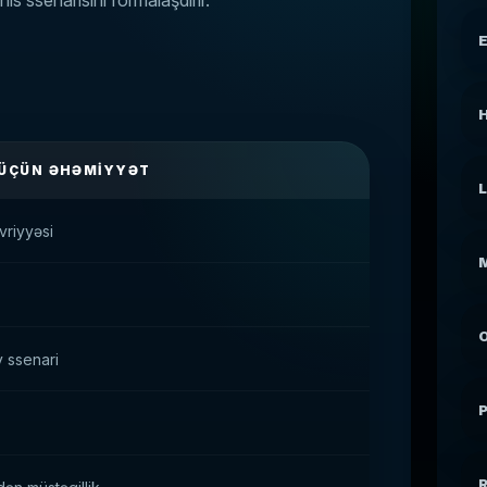
s ssenarisini formalaşdırır.
E
H
ÜÇÜN ƏHƏMIYYƏT
L
vriyyəsi
M
 ssenari
P