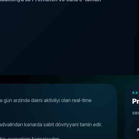
KA
ə gün ərzində daimi aktivliyi olan real-time
P
SB
dvəlindən kənarda sabit dövriyyəni təmin edir.
A