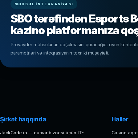
MƏHSUL INTEQRASIYASI
SBO tərəfindən Esports 
kazino platformanıza qo
Provayder məhsulunun qoşulmasını quracağıq: oyun kontentinə
parametrləri və inteqrasiyanın texniki müşayiəti.
Şirkət haqqında
Həllər
JackCode.io — qumar biznesi üçün IT-
Casino aqre