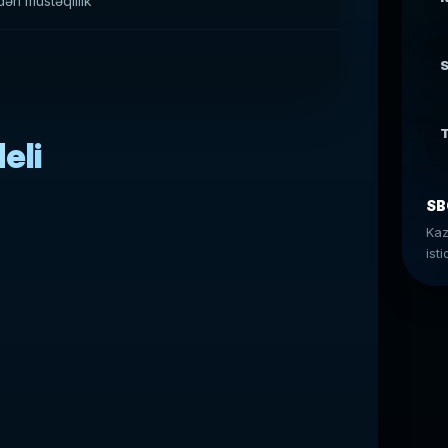
ən müstəqillik
S
T
eli
SB
Kaz
ist