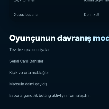
24/7 turnirləri
İdman təqvimind
Xüsusi bazarlar
Dərin xətt
Oyunçunun davranış mod
Tez-tez qısa sessiyalar
Serial Canlı Bahislər
Kiçik və orta məbləğlər
Məhsula daimi qayıdış
Esports gündəlik betting aktivliyini formalaşdırır.