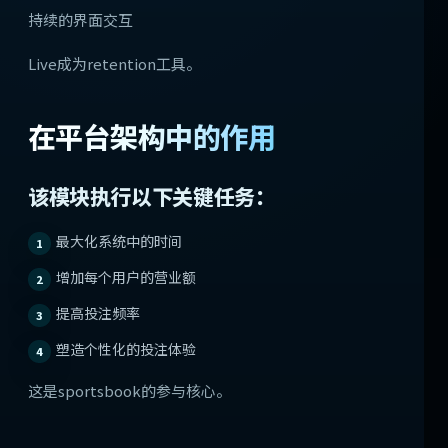
持续的界面交互
Live成为retention工具。
在平台架构中的作用
该模块执行以下关键任务：
最大化系统中的时间
增加每个用户的营业额
提高投注频率
塑造个性化的投注体验
这是sportsbook的参与核心。