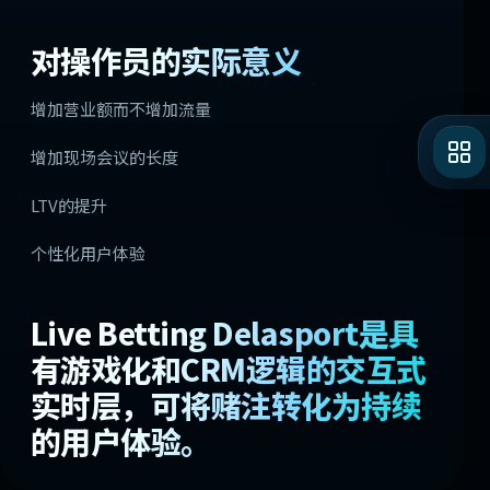
对操作员的实际意义
增加营业额而不增加流量
增加现场会议的长度
LTV的提升
个性化用户体验
Live Betting Delasport是具
有游戏化和CRM逻辑的交互式
实时层，可将赌注转化为持续
的用户体验。