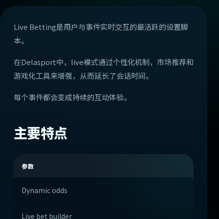
Live Betting是用户与事件实时交互的最活跃的设置脚
本。
在Delasport中，live模式通过个性化机制，市场推荐和
游戏化工具来增强，从而延长了会话时间。
每个事件都会变成持续的互动体验。
主要特点
参数
平台值
Dynamic odds
对比赛
Live bet builder
平均支