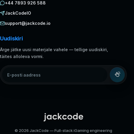
+44 7893 926 588
JackCodeIO
support@jackcode.io
Uudiskiri
Ärge jätke uusi materjale vahele — tellige uudiskiri,
täites alloleva vormi.
E-posti aadress
© 2026 JackCode — Full-stack iGaming engineering