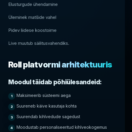
Elusturgude ühendamine
Üleminek matšide vahel
Pidev liidese koostoime
Live muutub säilitusvahendiks.
Roll platvormi arhitektuuris
Moodul täidab põhiülesandeid:
Maksimeerib süsteemi aega
Suureneb käive kasutaja kohta
Suurendab kihlvedude sagedust
Moodustab personaliseeritud kihlveokogemus