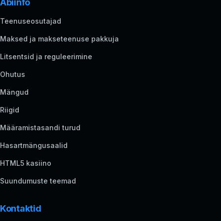
Abiinfo
Teenuseosutajad
Maksed ja makseteenuse pakkuja
Litsentsid ja reguleerimine
Ohutus
Mängud
Riigid
Määramistasandi turud
Hasartmängusaalid
HTML5 kasiino
Suundumuste teemad
Kontaktid