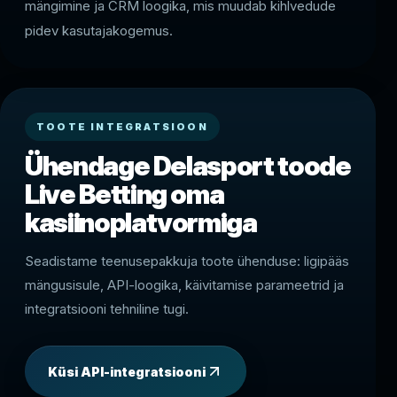
mängimine ja CRM loogika, mis muudab kihlvedude
pidev kasutajakogemus.
TOOTE INTEGRATSIOON
Ühendage Delasport toode
Live Betting oma
kasiinoplatvormiga
Seadistame teenusepakkuja toote ühenduse: ligipääs
mängusisule, API-loogika, käivitamise parameetrid ja
integratsiooni tehniline tugi.
Küsi API-integratsiooni