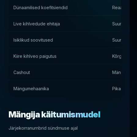
Dünaamilised koefitsiendid
Reaalajas re
Live kihlvedude ehitaja
Suurendada 
Isiklikud soovitused
Suurem kaa
Kiire kihlveo paigutus
Kõrgsagedus
Cashout
Mängija asu
Mängumehaanika
Pikad istung
Mängija käitumismudel
Järjekorranumbrid sündmuse ajal