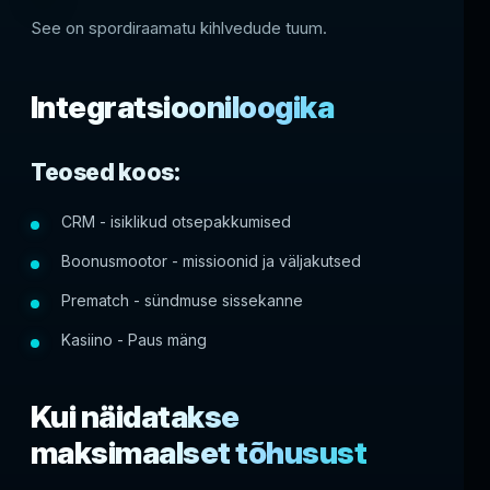
See on spordiraamatu kihlvedude tuum.
Integratsiooniloogika
Teosed koos:
CRM - isiklikud otsepakkumised
Boonusmootor - missioonid ja väljakutsed
Prematch - sündmuse sissekanne
Kasiino - Paus mäng
Kui näidatakse
maksimaalset tõhusust