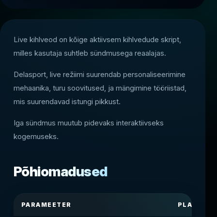
Live kihlveod on kõige aktiivsem kihlvedude skript,
milles kasutaja suhtleb sündmusega reaalajas.
Delasport, live režiimi suurendab personaliseerimine
mehaanika, turu soovitused, ja mängimine tööriistad,
mis suurendavad istungi pikkust.
Iga sündmus muutub pidevaks interaktiivseks
kogemuseks.
Põhiomadused
PARAMEETER
PLATVORM