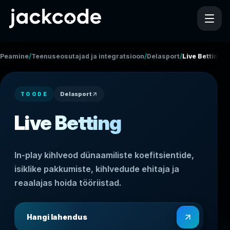
/
/
/
Peamine
Teenuseosutajad ja integratsioonid
Delasport
Live Betting
Delasport
TOODE
Live Betting
In-play kihlveod dünaamiliste koefitsientide,
isiklike pakkumiste, kihlvedude ehitaja ja
reaalajas hoida tööriistad.
Hangi lahendus