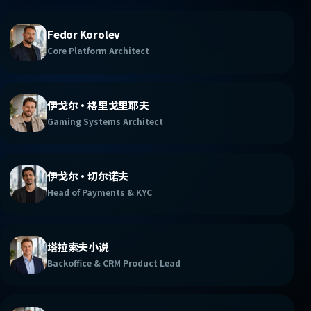
Fedor Korolev
Core Platform Architect
伊戈尔·格里戈里耶夫
Gaming Systems Architect
伊戈尔·切尔诺夫
Head of Payments & KYC
塔拉索夫小说
Backoffice & CRM Product Lead