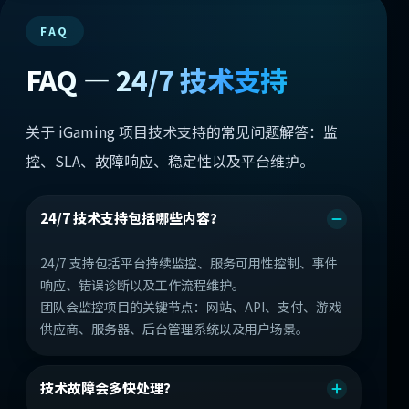
FAQ
FAQ — 24/7 技术支持
关于 iGaming 项目技术支持的常见问题解答：监
控、SLA、故障响应、稳定性以及平台维护。
24/7 技术支持包括哪些内容？
24/7 支持包括平台持续监控、服务可用性控制、事件
响应、错误诊断以及工作流程维护。
团队会监控项目的关键节点：网站、API、支付、游戏
供应商、服务器、后台管理系统以及用户场景。
技术故障会多快处理？