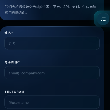
我们会将请求转交给对应专家：平台、API、支付、供应商和
项目启动方向。
姓名*
电子邮件*
TELEGRAM