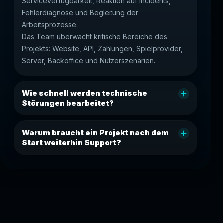
Serviceverfügbarkeit, Reaktion auf Incidents,
Fehlerdiagnose und Begleitung der
Arbeitsprozesse.
Das Team überwacht kritische Bereiche des
Projekts: Website, API, Zahlungen, Spielprovider,
Server, Backoffice und Nutzerszenarien.
Wie schnell werden technische
Störungen bearbeitet?
Warum braucht ein Projekt nach dem
Start weiterhin Support?