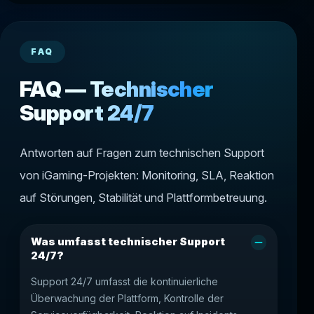
FAQ
FAQ — Technischer
Support 24/7
Antworten auf Fragen zum technischen Support
von iGaming-Projekten: Monitoring, SLA, Reaktion
auf Störungen, Stabilität und Plattformbetreuung.
Was umfasst technischer Support
24/7?
Support 24/7 umfasst die kontinuierliche
Überwachung der Plattform, Kontrolle der