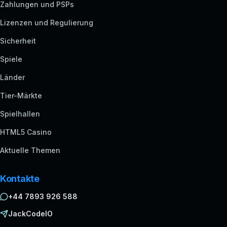
Zahlungen und PSPs
Lizenzen und Regulierung
Sicherheit
Spiele
Länder
Tier-Märkte
Spielhallen
HTML5 Casino
Aktuelle Themen
Kontakte
+44 7893 926 588
JackCodeIO