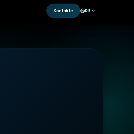
Kontakte
DE