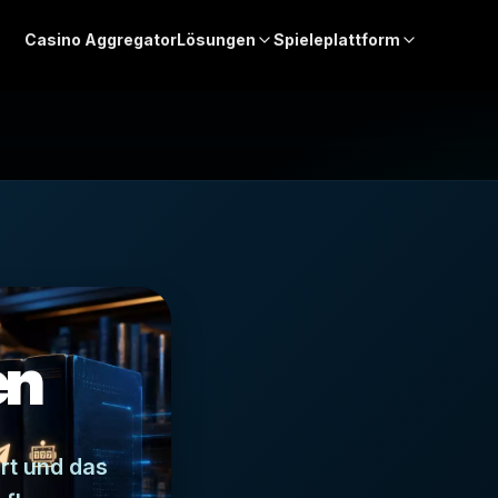
Casino Aggregator
Lösungen
Spieleplattform
en
rt und das