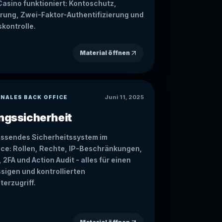
asino funktioniert: Kontoschutz,
erung, Zwei-Faktor-Authentifizierung und
kontrolle.
Material öffnen
Juni 11, 2025
NALES BACK OFFICE
ngssicherheit
assendes Sicherheitssystem im
ice: Rollen, Rechte, IP-Beschränkungen,
 2FA und Action Audit - alles für einen
sigen und kontrollierten
terzugriff.