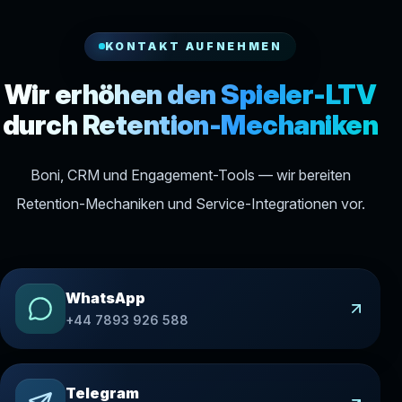
KONTAKT AUFNEHMEN
Wir erhöhen den Spieler-LTV
durch Retention-Mechaniken
Boni, CRM und Engagement-Tools — wir bereiten
Retention-Mechaniken und Service-Integrationen vor.
WhatsApp
+44 7893 926 588
Telegram