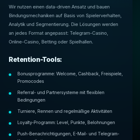
Wir nutzen einen data-driven Ansatz und bauen
Bindungsmechaniken auf Basis von Spielerverhalten,
Analytik und Segmentierung. Die Lösungen werden
an jedes Format angepasst: Telegram-Casino,
Online-Casino, Betting oder Spielhallen.
Retention-Tools:
Bonusprogramme: Welcome, Cashback, Freispiele,
Promocodes
Referral- und Partnersysteme mit flexiblen
Bedingungen
Turniere, Rennen und regelmäßige Aktivitäten
Loyalty-Programm: Level, Punkte, Belohnungen
Push-Benachrichtigungen, E-Mail- und Telegram-