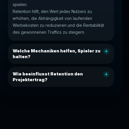
spielen.
Retention hilft, den Wert jedes Nutzers zu
erhöhen, die Abhängigkeit von laufenden
Werbekosten zu reduzieren und die Rentabilität
des gewonnenen Traffics zu steigern.
Welche Mechaniken helfen, Spieler zu
halten?
Wie beeinflusst Retention den
Projektertrag?