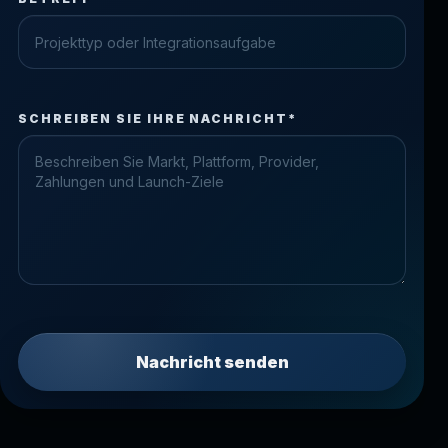
Check the form fields
SCHREIBEN SIE IHRE NACHRICHT*
Please fix the highlighted fields.
Nachricht senden