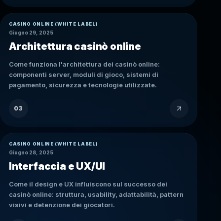
CASINÒ ONLINE (WHITE LABEL)
Giugno 29, 2025
Architettura casinò online
Come funziona l'architettura dei casinò online:
componenti server, moduli di gioco, sistemi di
pagamento, sicurezza e tecnologie utilizzate.
03
CASINÒ ONLINE (WHITE LABEL)
Giugno 28, 2025
Interfaccia e UX/UI
Come il design e UX influiscono sul successo dei
casinò online: struttura, usability, adattabilità, pattern
visivi e detenzione dei giocatori.