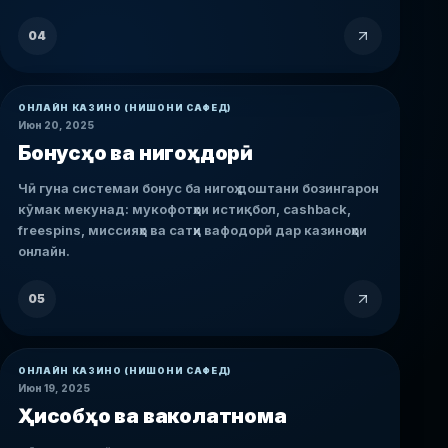
04
ОНЛАЙН КАЗИНО (НИШОНИ САФЕД)
Июн 20, 2025
Бонусҳо ва нигоҳдорӣ
Чӣ гуна системаи бонус ба нигоҳ доштани бозингарон
кӯмак мекунад: мукофотҳои истиқбол, cashback,
freespins, миссияҳо ва сатҳи вафодорӣ дар казиноҳои
онлайн.
05
ОНЛАЙН КАЗИНО (НИШОНИ САФЕД)
Июн 19, 2025
Ҳисобҳо ва ваколатнома