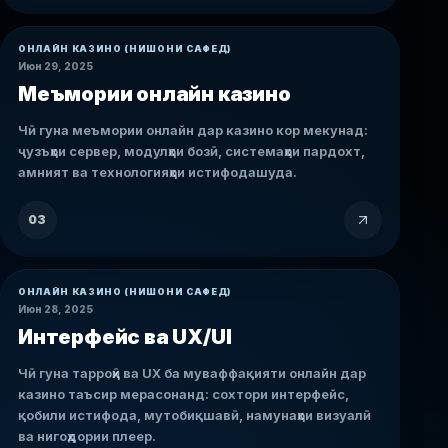
ОНЛАЙН КАЗИНО (НИШОНИ САФЕД)
Июн 29, 2025
Меъмории онлайн казино
Чӣ гуна меъмории онлайн дар казино кор мекунад:
ҷузъҳои сервер, модулҳои бозӣ, системаҳои пардохт,
амният ва технологияҳои истифодашуда.
03
ОНЛАЙН КАЗИНО (НИШОНИ САФЕД)
Июн 28, 2025
Интерфейс ва UX/UI
Чӣ гуна тарроҳӣ ва UX ба муваффақияти онлайн дар
казино таъсир мерасонанд: сохтори интерфейс,
қобили истифода, мутобиқшавӣ, намунаҳои визуалӣ
ва нигоҳдории плеер.