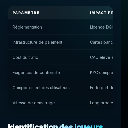
PARAMÈTRE
IMPACT PRATIQU
Réglementation
Licence DGOJ et rap
Infrastructure de paiement
Cartes bancaires et
Coût du trafic
CAC élevé en raison 
Exigences de conformité
KYC complet avant l
Comportement des utilisateurs
Forte part du trafic 
Vitesse de démarrage
Long processus juri
Identification des joueurs