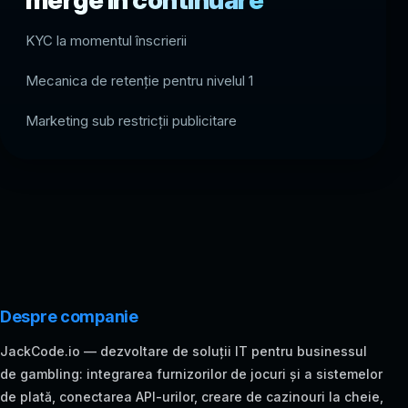
merge în continuare
KYC la momentul înscrierii
Mecanica de retenție pentru nivelul 1
Marketing sub restricții publicitare
Despre companie
JackCode.io — dezvoltare de soluții IT pentru businessul
de gambling: integrarea furnizorilor de jocuri și a sistemelor
de plată, conectarea API-urilor, creare de cazinouri la cheie,