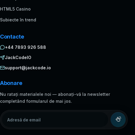
HTML5 Casino
Subiecte în trend
Contacte
+44 7893 926 588
JackCodeIO
support@jackcode.io
Abonare
Nu ratați materialele noi — abonați-vă la newsletter
completând formularul de mai jos.
Adresă de email