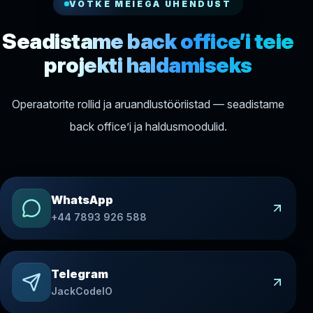
VÕTKE MEIEGA ÜHENDUST
Seadistame back office’i teie
projekti haldamiseks
Operaatorite rollid ja aruandlustööriistad — seadistame
back office’i ja haldusmoodulid.
WhatsApp
+44 7893 926 588
Telegram
JackCodeIO