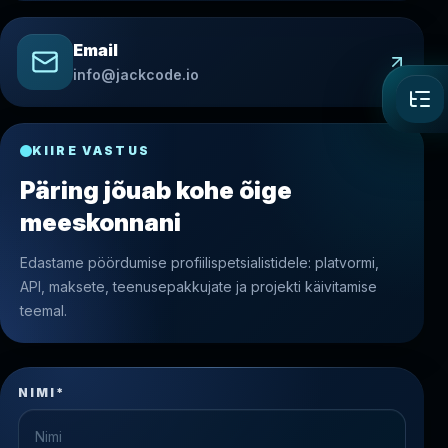
Email
info@jackcode.io
KIIRE VASTUS
Päring jõuab kohe õige
meeskonnani
Edastame pöördumise profiilispetsialistidele: platvormi,
API, maksete, teenusepakkujate ja projekti käivitamise
teemal.
NIMI*