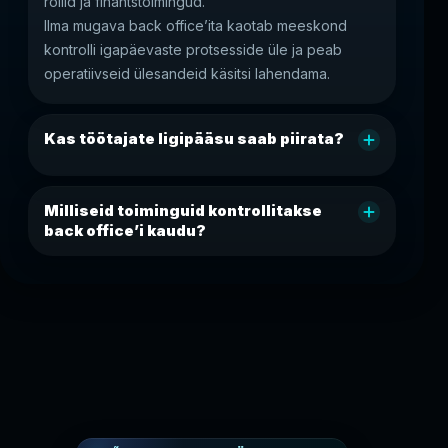
rollid ja finantstoimingud.
Ilma mugava back office’ita kaotab meeskond
kontrolli igapäevaste protsesside üle ja peab
operatiivseid ülesandeid käsitsi lahendama.
Kas töötajate ligipääsu saab piirata?
Milliseid toiminguid kontrollitakse
back office’i kaudu?