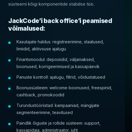
süsteemi kõigi komponentide stabiilse töö.
JackCode’i back office’i peamised
võimalused:
Kasutajate haldus: registreerimine, staatused,
limiidid, aktiivsuse ajalugu
Finantsmoodul: deposiidid, väljamaksed,
boonused, korrigeerimised ja kassapäevik
Panuste kontroll: ajalugu, filtrid, võidustatused
Boonussüsteem: welcome-boonused, freespinid,
cashback, promokoodid
Turundustööriistad: kampaaniad, mängijate
segmenteerimine, teavitused
Paindlik õiguste ja rollide süsteem: support,
kassapidaja, administraator, juht