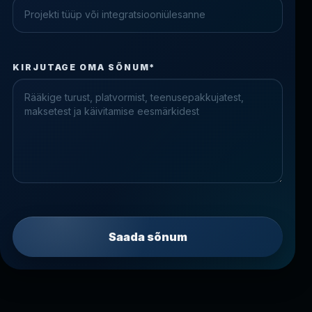
Check the form fields
KIRJUTAGE OMA SÕNUM*
Please fix the highlighted fields.
Saada sõnum