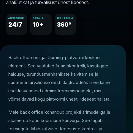
analüütikat ja turvalisust ühest liidesest.
ARUANDED
ROLLID
KONTROLL
24/7
10+
360°
Back office on iga iGaming-platvormi keskne
element. See vastutab finantskontrolli, kasutajate
halduse, turundusmehhanikate käivitamise ja
süsteemi turvalisuse eest. JackCode’is arendame
usaldusväärseid administreerimispaneele, mis
võimaldavad kogu platvormi ühest liidesest hallata.
Meie back office kohandub projekti ärimudeliga ja
skaleerub koos koormuse kasvuga. See tagab
toimingute läbipaistvuse, tegevuste kontrolli ja