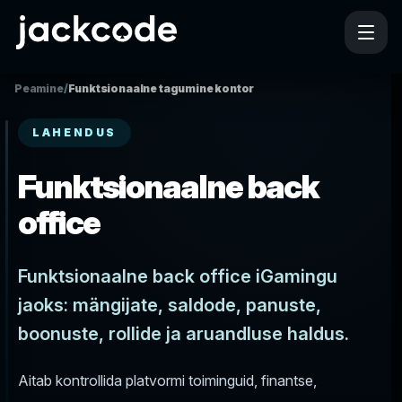
Peamine
/
Funktsionaalne tagumine kontor
LAHENDUS
Funktsionaalne back
office
Funktsionaalne back office iGamingu
jaoks: mängijate, saldode, panuste,
boonuste, rollide ja aruandluse haldus.
Aitab kontrollida platvormi toiminguid, finantse,