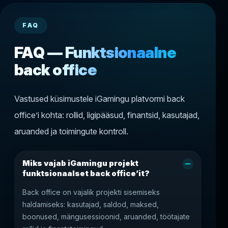
FAQ
FAQ — Funktsionaalne
back office
Vastused küsimustele iGamingu platvormi back
office’i kohta: rollid, ligipääsud, finantsid, kasutajad,
aruanded ja toimingute kontroll.
Miks vajab iGamingu projekt
funktsionaalset back office’it?
Back office on vajalik projekti sisemiseks
haldamiseks: kasutajad, saldod, maksed,
boonused, mängusessioonid, aruanded, töötajate