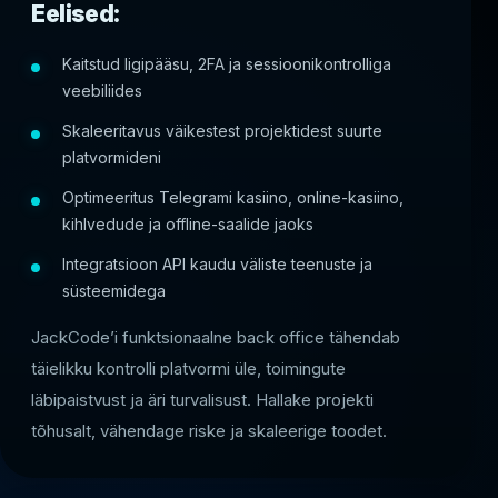
Eelised:
Kaitstud ligipääsu, 2FA ja sessioonikontrolliga
veebiliides
Skaleeritavus väikestest projektidest suurte
platvormideni
Optimeeritus Telegrami kasiino, online-kasiino,
kihlvedude ja offline-saalide jaoks
Integratsioon API kaudu väliste teenuste ja
süsteemidega
JackCode’i funktsionaalne back office tähendab
täielikku kontrolli platvormi üle, toimingute
läbipaistvust ja äri turvalisust. Hallake projekti
tõhusalt, vähendage riske ja skaleerige toodet.