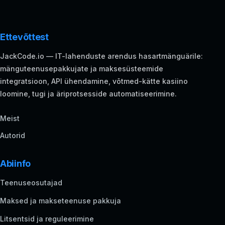
Ettevõttest
JackCode.io — IT-lahenduste arendus hasartmänguärile:
mänguteenusepakkujate ja maksesüsteemide
integratsioon, API ühendamine, võtmed-kätte kasiino
loomine, tugi ja äriprotsesside automatiseerimine.
Meist
Autorid
Abiinfo
Teenuseosutajad
Maksed ja makseteenuse pakkuja
Litsentsid ja reguleerimine