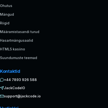
Ohutus
Mängud
Riigid
Määramistasandi turud
Hasartmängusaalid
HTML5 kasiino
Suundumuste teemad
Kontaktid
+44 7893 926 588
JackCodeIO
support@jackcode.io