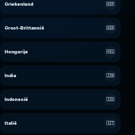
Griekenland
🇬🇷
Groot-Brittannië
🇬🇧
Hongarije
🇭🇺
India
🇮🇳
Indonesië
🇮🇩
Italië
🇮🇹