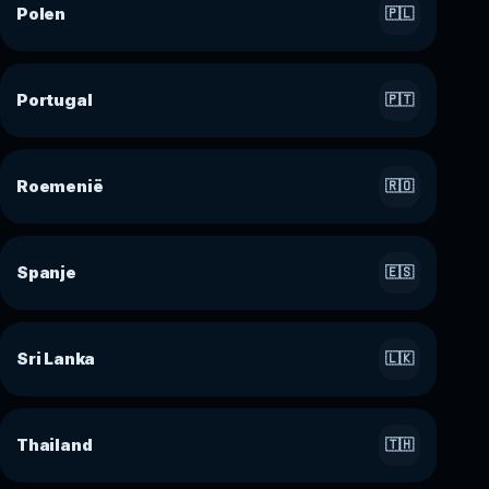
Polen
🇵🇱
Portugal
🇵🇹
Roemenië
🇷🇴
Spanje
🇪🇸
Sri Lanka
🇱🇰
Thailand
🇹🇭