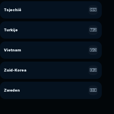
Tsjechië
🇨🇿
Turkije
🇹🇷
Vietnam
🇻🇳
Zuid-Korea
🇰🇷
Zweden
🇸🇪