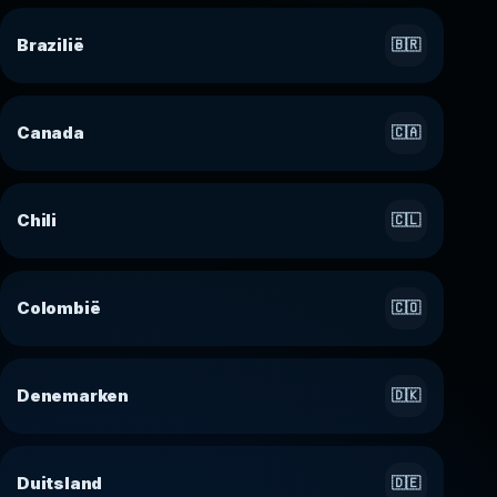
Brazilië
🇧🇷
Canada
🇨🇦
Chili
🇨🇱
Colombië
🇨🇴
Denemarken
🇩🇰
Duitsland
🇩🇪