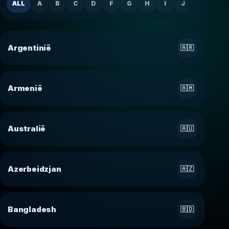
ALL
A
B
C
D
F
G
H
I
J
K
M
Argentinië
🇦🇷
Armenië
🇦🇲
Australië
🇦🇺
Azerbeidzjan
🇦🇿
Bangladesh
🇧🇩