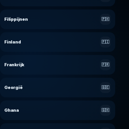
Filippijnen
🇵🇭
Finland
🇫🇮
Frankrijk
🇫🇷
Georgië
🇬🇪
Ghana
🇬🇭