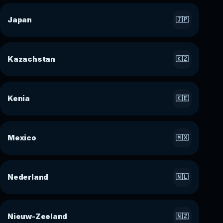
Japan
🇯🇵
Kazachstan
🇰🇿
Kenia
🇰🇪
Mexico
🇲🇽
Nederland
🇳🇱
Nieuw-Zeeland
🇳🇿