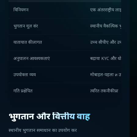
विनियमन
एक अंतरराष्ट्रीय लाइसेंस के
भुगतान मूल संर
स्थानीय वैकल्पिक भुगतान वि
यातायात की लागत
उच्च सीपीए और उच्च एलटीव
अनुपालन आवश्यकताएं
बढ़ाया KYC और धोखाधड़ी वि
उपयोक्ता व्यव
मोबाइल-पहला и उच्च सत्र 
गति प्रक्षेपित
त्वरित तकनीकी प्रा
भुगतान और वित्तीय प्रवाह
स्थानीय भुगतान समाधान का उपयोग कर