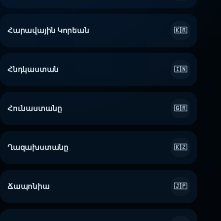
Հարավային Կորեան
🇰🇷
Հնդկաստան
🇮🇳
Հունաստանը
🇬🇷
Ղազախստանը
🇰🇿
Ճապոնիա
🇯🇵