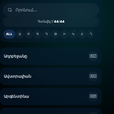
Գտնվել է՝
44
/
44
ALL
Ա
Բ
Գ
Դ
Թ
Ի
Կ
Հ
Ղ
Ճ
Մ
Ադրբեջանը
🇦🇿
Ավստրալիան
🇦🇺
Արգենտինա
🇦🇷