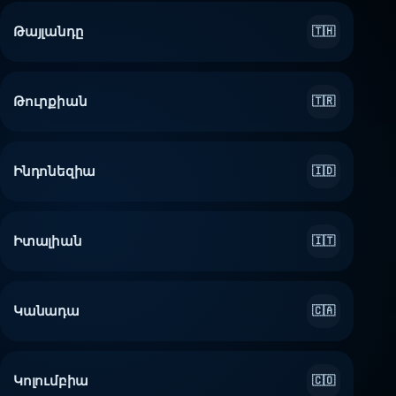
Թայլանդը
🇹🇭
Թուրքիան
🇹🇷
Ինդոնեզիա
🇮🇩
Իտալիան
🇮🇹
Կանադա
🇨🇦
Կոլումբիա
🇨🇴