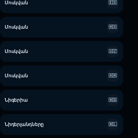
Մոսկվան
🇪🇸
Մոսկվան
🇲🇽
Մոսկվան
🇺🇿
Մոսկվան
🇦🇲
Նիգերիա
🇳🇬
Նիդերլանդները
🇳🇱