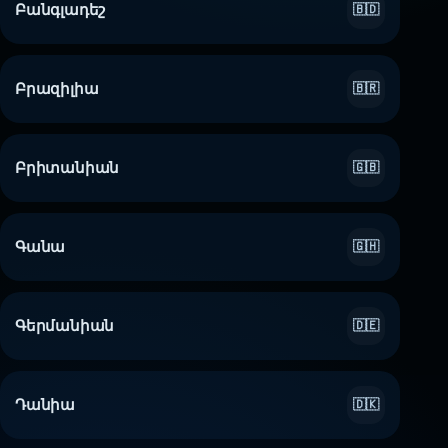
Բանգլադեշ
🇧🇩
Բրազիլիա
🇧🇷
Բրիտանիան
🇬🇧
Գանա
🇬🇭
Գերմանիան
🇩🇪
Դանիա
🇩🇰