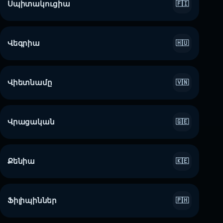
Սպիտակուցիա
🇫🇮
Վեգրիա
🇭🇺
Վիետնամը
🇻🇳
Վրացական
🇬🇪
Քենիա
🇰🇪
Ֆիլիպիններ
🇵🇭