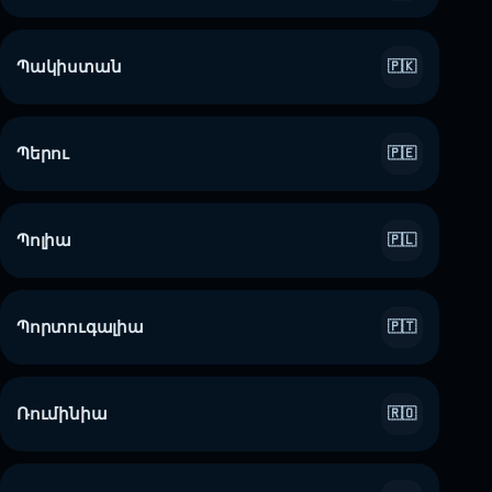
Պակիստան
🇵🇰
Պերու
🇵🇪
Պոլիա
🇵🇱
Պորտուգալիա
🇵🇹
Ռումինիա
🇷🇴