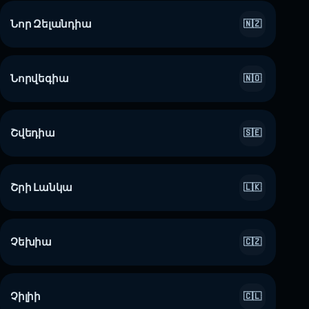
Նոր Զելանդիա
🇳🇿
Նորվեգիա
🇳🇴
Շվեդիա
🇸🇪
Շրի Լանկա
🇱🇰
Չեխիա
🇨🇿
Չիլիի
🇨🇱