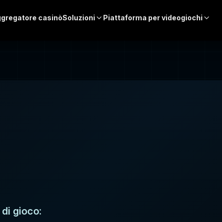
gregatore casinò
Soluzioni
Piattaforma per videogiochi
 di gioco: