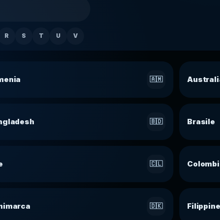
R
S
T
U
V
menia
Australi
🇦🇲
ngladesh
Brasile
🇧🇩
e
Colombi
🇨🇱
nimarca
Filippin
🇩🇰