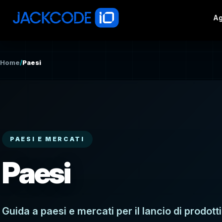
Ag
Home
/
Paesi
PAESI E MERCATI
Paesi
Guida a paesi e mercati per il lancio di prodotti