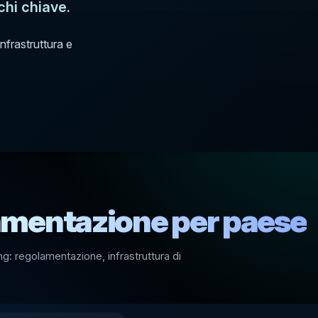
chi chiave.
nfrastruttura e
lamentazione per paese
g: regolamentazione, infrastruttura di