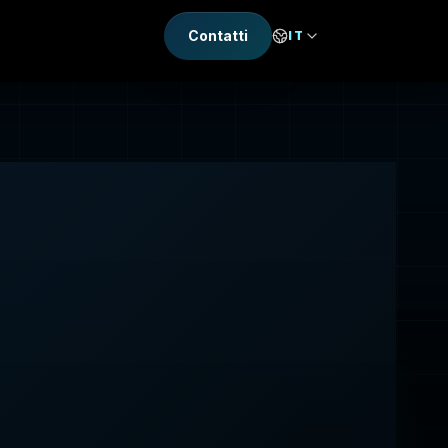
Contatti
IT