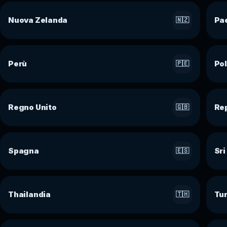
Nuova Zelanda
Pae
🇳🇿
Perù
Po
🇵🇪
Regno Unito
Re
🇬🇧
Spagna
Sri
🇪🇸
Thailandia
Tu
🇹🇭