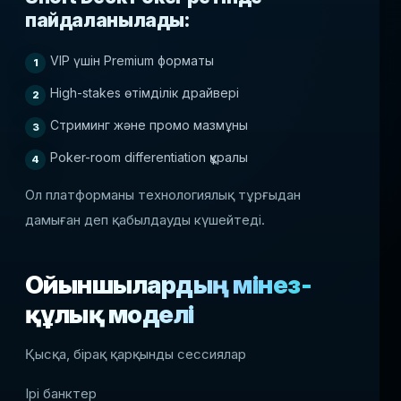
пайдаланылады:
VIP үшін Premium форматы
High-stakes өтімділік драйвері
Стриминг және промо мазмұны
Poker-room differentiation құралы
Ол платформаны технологиялық тұрғыдан
дамыған деп қабылдауды күшейтеді.
Ойыншылардың мінез-
құлық моделі
Қысқа, бірақ қарқынды сессиялар
Ірі банктер