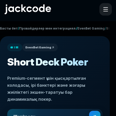
/
/
/
Басты бет
Провайдерлер мен интеграциялар
EvenBet Gaming
Short
EvenBet Gaming
ӨНІМ
Short Deck Poker
Premium-сегмент үшін қысқартылған
колодасы, ірі банктері және жоғары
жиіліктегі экшен-таратуы бар
динамикалық покер.