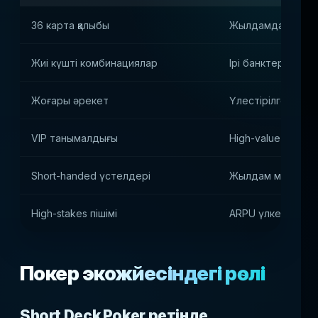
36 карта қалыбы
Жылдамдатылған 
Жиі күшті комбинациялар
Ірі банктер
Жоғары әрекет
Үлестірілгеннен 
VIP танымалдығы
High-value аудит
Short-handed үстелдері
Жылдам матчмей
High-stakes пішімі
ARPU үлкейту
Покер экожүйесіндегі рөлі
Short Deck Poker ретінде