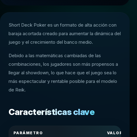
Short Deck Poker es un formato de alta acción con
baraja acortada creado para aumentar la dinámica del
juego y el crecimiento del banco medio.
Debido a las matemáticas cambiadas de las
combinaciones, los jugadores son más propensos a
llegar al showdown, lo que hace que el juego sea lo
más espectacular y rentable posible para el modelo
de Reik.
Características clave
PARÁMETRO
VALOR DE L