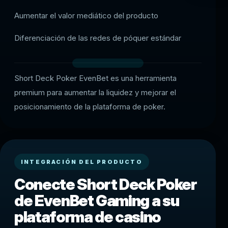
Aumentar el valor mediático del producto
Diferenciación de las redes de póquer estándar
Short Deck Poker EvenBet es una herramienta
premium para aumentar la liquidez y mejorar el
posicionamiento de la plataforma de poker.
INTEGRACIÓN DEL PRODUCTO
Conecte Short Deck Poker
de EvenBet Gaming a su
plataforma de casino