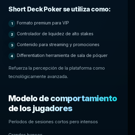
Short Deck Poker se utiliza como:
Formato premium para VIP
Controlador de liquidez de alto stakes
Contenido para streaming y promociones
Differentiation herramienta de sala de póquer
Refuerza la percepción de la plataforma como
tecnológicamente avanzada.
Modelo de comportamiento
de los jugadores
Períodos de sesiones cortos pero intensos
Grandes bancos