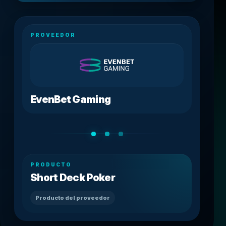
PROVEEDOR
EvenBet Gaming
PRODUCTO
Short Deck Poker
Producto del proveedor