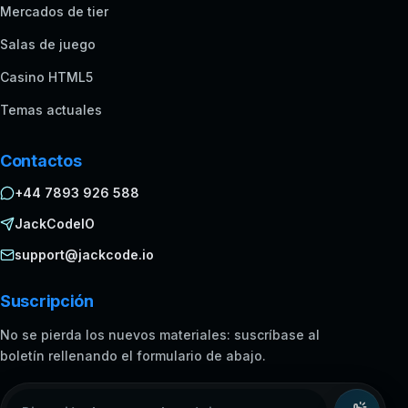
Mercados de tier
Salas de juego
Casino HTML5
Temas actuales
Contactos
+44 7893 926 588
JackCodeIO
support@jackcode.io
Suscripción
No se pierda los nuevos materiales: suscríbase al
boletín rellenando el formulario de abajo.
Dirección de correo electrónico