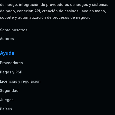
del juego: integración de proveedores de juegos y sistemas
de pago, conexión API, creación de casinos llave en mano,
soporte y automatización de procesos de negocio.
Sobre nosotros
Autores
Ayuda
Proveedores
Pagos y PSP
Licencias y regulación
Seguridad
Juegos
Países