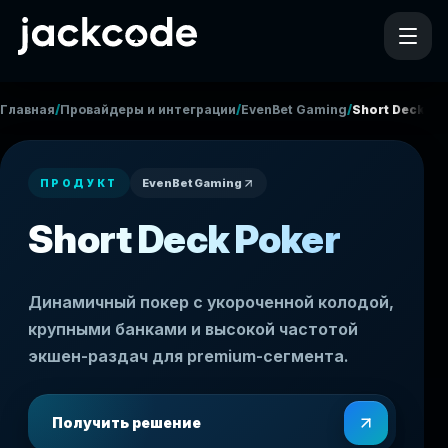
/
/
/
Главная
Провайдеры и интеграции
EvenBet Gaming
Short Deck Po
EvenBet Gaming
ПРОДУКТ
Short Deck Poker
Динамичный покер с укороченной колодой,
крупными банками и высокой частотой
экшен-раздач для premium-сегмента.
Получить решение