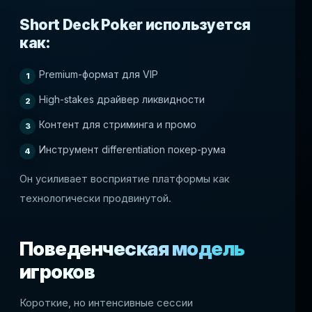
Short Deck Poker используется
как:
Premium-формат для VIP
High-stakes драйвер ликвидности
Контент для стриминга и промо
Инструмент differentiation покер-рума
Он усиливает восприятие платформы как
технологически продвинутой.
Поведенческая модель
игроков
Короткие, но интенсивные сессии