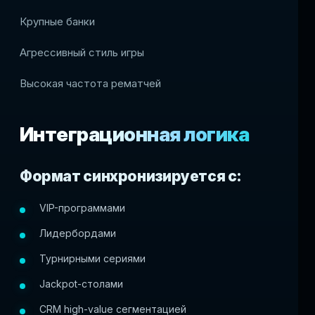
Крупные банки
Агрессивный стиль игры
Высокая частота рематчей
Интеграционная логика
Формат синхронизируется с:
VIP-программами
Лидербордами
Турнирными сериями
Jackpot-столами
CRM high-value сегментацией