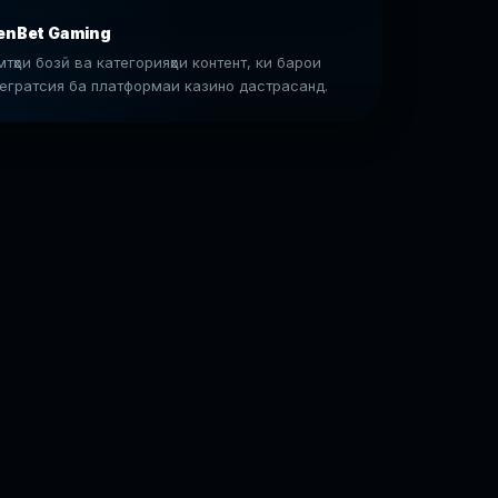
enBet Gaming
тҳои бозӣ ва категорияҳои контент, ки барои
егратсия ба платформаи казино дастрасанд.