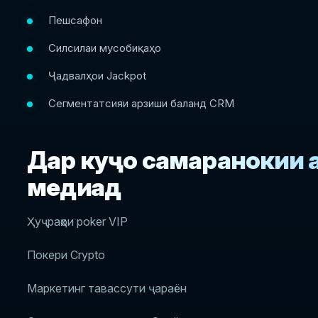
Пешсафон
Силсилаи мусобиқаҳо
Ҷадвалҳои Jackpot
Сегментатсияи арзиши баланд CRM
Дар куҷо самаранокии 
медиҳад
Ҳуҷраҳои poker VIP
Покери Crypto
Маркетинг тавассути ҷараён