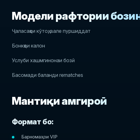
Модели рафтории бози
Ҷаласаҳои кӯтоҳ, вале пуршиддат
Бонкҳои калон
Услуби хашмгинонаи бозӣ
Басомади баланди rematches
Мантиқи ҳамгироӣ
Формат бо:
Барномаҳои VIP