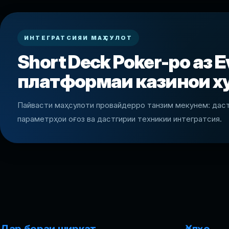
ИНТЕГРАТСИЯИ МАҲСУЛОТ
Short Deck Poker-ро аз 
платформаи казинои ху
Пайвасти маҳсулоти провайдерро танзим мекунем: дастра
параметрҳои оғоз ва дастгирии техникии интегратсия.