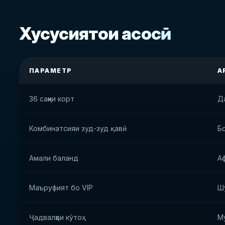
Хусусиятҳои асосӣ
ПАРАМЕТР
А
36 саҳни корт
Д
Комбинатсияи зуд-зуд қавӣ
Бо
Амали баланд
А
Маъруфият бо VIP
Ш
Ҷадвалҳои кӯтоҳ
М