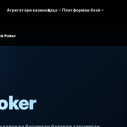
Агрегатори казино
Ҳалҳо
Платформаи бозӣ
ck Poker
oker
и калон ва басомади баланди тақсимоти