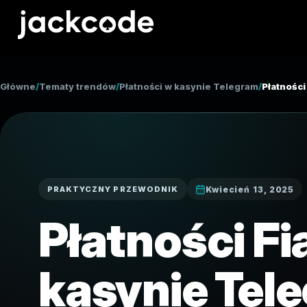
Główne
/
Tematy trendów
/
Płatności w kasynie Telegram
/
Płatności
Kwiecień 13, 2025
PRAKTYCZNY PRZEWODNIK
Płatności Fi
kasynie Tel