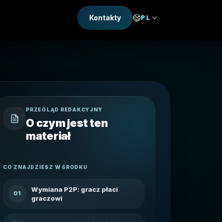
Kontakty
PL
PRZEGLĄD REDAKCYJNY
O czym jest ten
materiał
CO ZNAJDZIESZ W ŚRODKU
Wymiana P2P: gracz płaci
01
graczowi