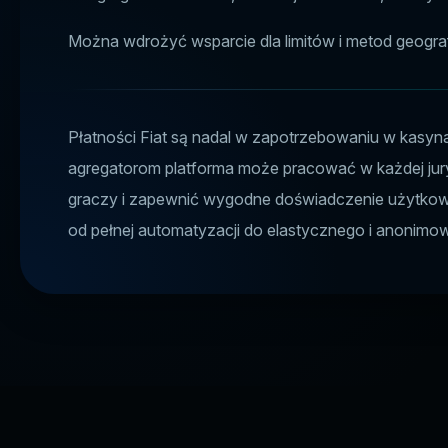
Można wdrożyć wsparcie dla limitów i metod geograf
Płatności Fiat są nadal w zapotrzebowaniu w kasyn
agregatorom platforma może pracować w każdej jur
graczy i zapewnić wygodne doświadczenie użytkow
od pełnej automatyzacji do elastycznego i anonimo