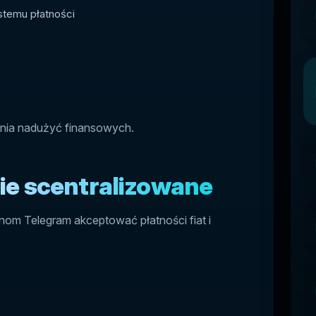
stemu płatności
nia nadużyć finansowych.
ie scentralizowane
ynom Telegram akceptować płatności fiat i