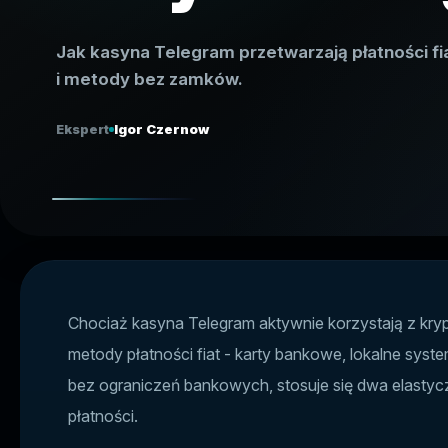
Jak kasyna Telegram przetwarzają płatności fi
i metody bez zamków.
Ekspert
Igor Czernow
Chociaż kasyna Telegram aktywnie korzystają z kryp
metody płatności fiat - karty bankowe, lokalne syst
bez ograniczeń bankowych, stosuje się dwa elastycz
płatności.