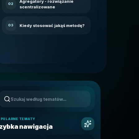
Agregatory - rozwiązanie
02
scentralizowane
Kiedy stosować jakąś metodę?
03
OPULARNE TEMATY
zybka nawigacja