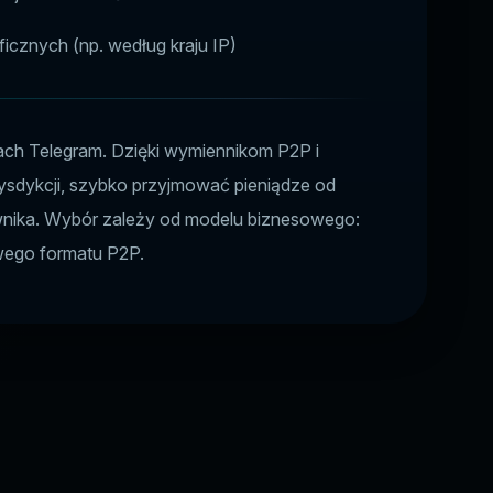
icznych (np. według kraju IP)
ach Telegram. Dzięki wymiennikom P2P i
ysdykcji, szybko przyjmować pieniądze od
nika. Wybór zależy od modelu biznesowego:
wego formatu P2P.