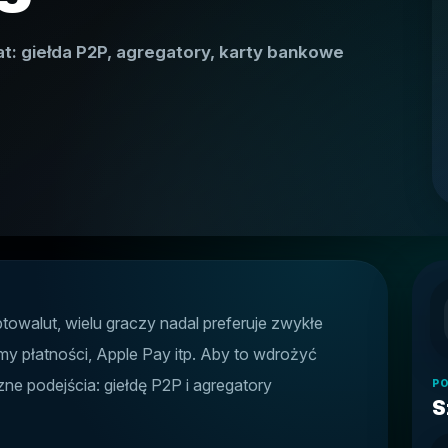
at: giełda P2P, agregatory, karty bankowe
towalut, wielu graczy nadal preferuje zwykłe
emy płatności, Apple Pay itp. Aby to wdrożyć
ne podejścia: giełdę P2P i agregatory
P
S