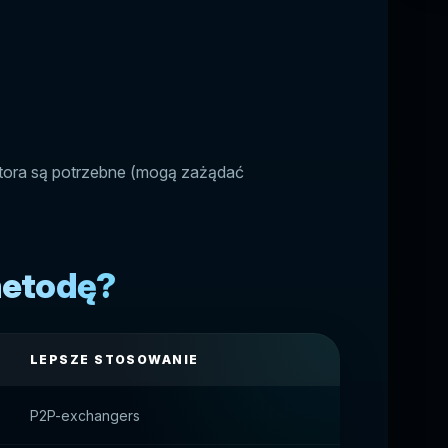
atora są potrzebne (mogą zażądać
metodę?
LEPSZE STOSOWANIE
P2P-exchangers