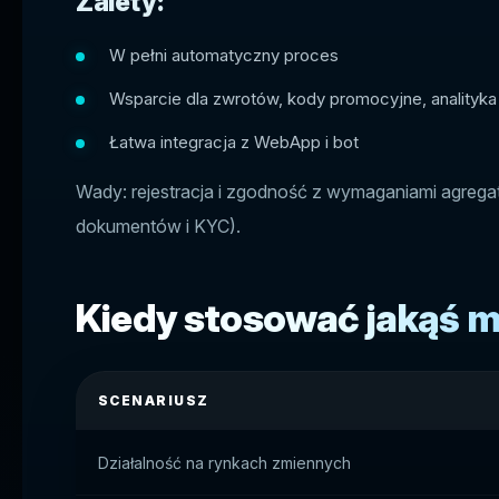
Zalety:
W pełni automatyczny proces
Wsparcie dla zwrotów, kody promocyjne, analityka
Łatwa integracja z WebApp i bot
Wady: rejestracja i zgodność z wymaganiami agreg
dokumentów i KYC).
Kiedy stosować jakąś 
SCENARIUSZ
Działalność na rynkach zmiennych