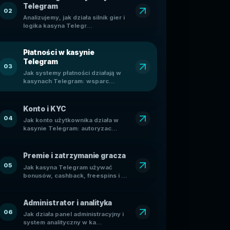
Telegram
02
Analizujemy, jak działa silnik gier i
logika kasyna Telegr...
Płatności w kasynie
Telegram
03
Jak systemy płatności działają w
kasynach Telegram: wsparc...
Konto i KYC
04
Jak konto użytkownika działa w
kasynie Telegram: autoryzac...
Premie i zatrzymanie gracza
05
Jak kasyna Telegram używać
bonusów, cashback, freespins i ...
Administrator i analityka
06
Jak działa panel administracyjny i
system analityczny w ka...