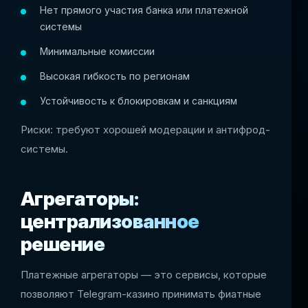
Нет прямого участия банка или платежной
системы
Минимальные комиссии
Высокая гибкость по регионам
Устойчивость к блокировкам и санкциям
Риски: требуют хорошей модерации и антифрод-
системы.
Агрегаторы:
централизованное
решение
Платежные агрегаторы — это сервисы, которые
позволяют Telegram-казино принимать фиатные