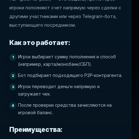
игроки пополняют счет напрямую через сделки с
другими участниками или через Telegram-бота,
выступающего посредником.
Как это работает:
Игрок выбирает сумму пополнения и способ
(например, карта/монобанк/СБП).
Бот подбирает подходящего P2P-контрагента.
Игрок переводит деньги напрямую и
загружает чек.
После проверки средства зачисляются на
игровой баланс.
Преимущества: