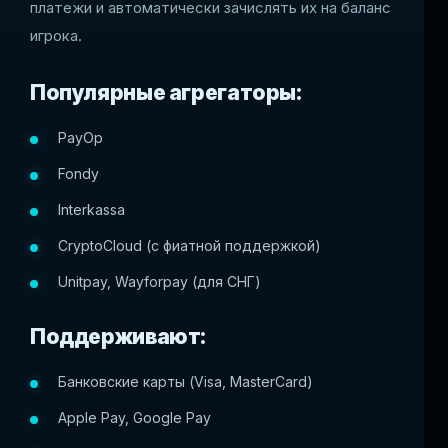
платежи и автоматически зачислять их на баланс
игрока.
Популярные агрегаторы:
PayOp
Fondy
Interkassa
CryptoCloud (с фиатной поддержкой)
Unitpay, Wayforpay (для СНГ)
Поддерживают:
Банковские карты (Visa, MasterCard)
Apple Pay, Google Pay