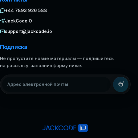
+44 7893 926 588
JackCodeIO
support@jackcode.io
Подписка
Не пропустите новые материалы — подпишитесь
на рассылку, заполнив форму ниже.
Адрес электронной почты