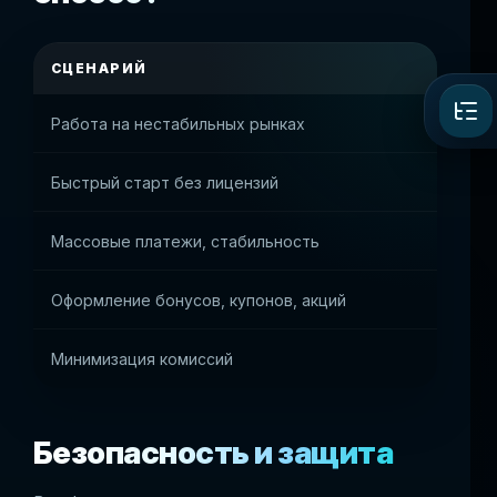
СЦЕНАРИЙ
Л
Работа на нестабильных рынках
P
Быстрый старт без лицензий
P
Массовые платежи, стабильность
А
Оформление бонусов, купонов, акций
А
Минимизация комиссий
P
Безопасность и защита