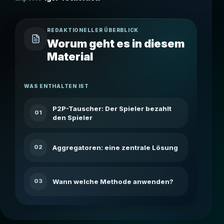
REDAKTIONELLER ÜBERBLICK
Worum geht es in diesem
Material
WAS ENTHALTEN IST
P2P-Tauscher: Der Spieler bezahlt
01
den Spieler
Aggregatoren: eine zentrale Lösung
02
Wann welche Methode anwenden?
03