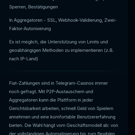
Sperren, Bestätigungen
In Aggregatoren - SSL, Webhook-Validierung, Zwei-
Faktor-Autorisierung
Es ist möglich, die Unterstützung von Limits und
geoabhängigen Methoden zu implementieren (z.B.
nach IP-Land)
Fiat-Zahlungen sind in Telegram-Casinos immer
noch gefragt. Mit P2P-Austauschern und
Aggregatoren kann die Plattform in jeder
Gerichtsbarkeit arbeiten, schnell Geld von Spielern
annehmen und eine komfortable Benutzererfahrung
bieten. Die Wahl hängt vom Geschäftsmodell ab: von
der vollständigen Automatisierung bis zum flexiblen