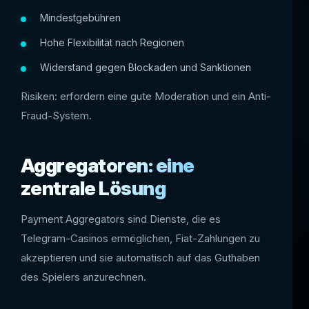
Mindestgebühren
Hohe Flexibilität nach Regionen
Widerstand gegen Blockaden und Sanktionen
Risiken: erfordern eine gute Moderation und ein Anti-
Fraud-System.
Aggregatoren: eine
zentrale Lösung
Payment Aggregators sind Dienste, die es
Telegram-Casinos ermöglichen, Fiat-Zahlungen zu
akzeptieren und sie automatisch auf das Guthaben
des Spielers anzurechnen.