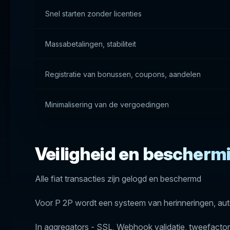
Snel starten zonder licenties
Massabetalingen, stabiliteit
Registratie van bonussen, coupons, aandelen
Minimalisering van de vergoedingen
Veiligheid en bescherm
Alle fiat transacties zijn gelogd en beschermd
Voor P 2P wordt een systeem van herinneringen, aut
In aggregators - SSL, Webhook validatie, tweefacto