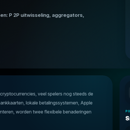
en: P 2P uitwisseling, aggregators,
cryptocurrencies, veel spelers nog steeds de
bankkaarten, lokale betalingssystemen, Apple
nteren, worden twee flexibele benaderingen
PO
S