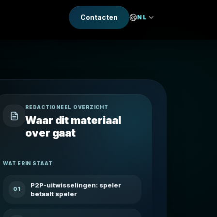
Contacten
NL
REDACTIONEEL OVERZICHT
Waar dit materiaal
over gaat
WAT ERIN STAAT
P2P-uitwisselingen: speler
01
betaalt speler