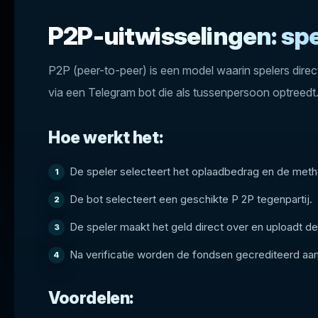
P2P-uitwisselingen: spe
P2P (peer-to-peer) is een model waarin spelers direc
via een Telegram bot die als tussenpersoon optreedt
Hoe werkt het:
De speler selecteert het oplaadbedrag en de met
De bot selecteert een geschikte P 2P tegenpartij.
De speler maakt het geld direct over en uploadt d
Na verificatie worden de fondsen gecrediteerd aan
Voordelen: