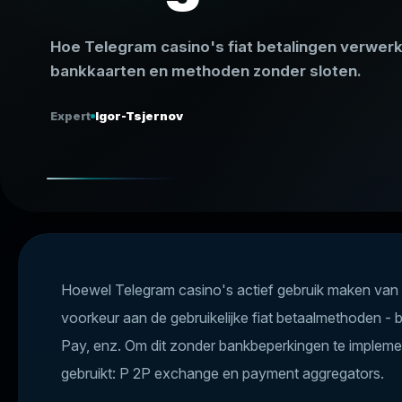
Hoe Telegram casino's fiat betalingen verwerk
bankkaarten en methoden zonder sloten.
Expert
Igor-Tsjernov
Hoewel Telegram casino's actief gebruik maken van 
voorkeur aan de gebruikelijke fiat betaalmethoden - 
Pay, enz. Om dit zonder bankbeperkingen te impleme
gebruikt: P 2P exchange en payment aggregators.