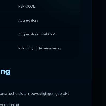
P2P-CODE
Aggregators
Aggregatoren met CRM
P2P of hybride benadering
ing
omatische sloten, bevestigingen gebruikt
rvergunning