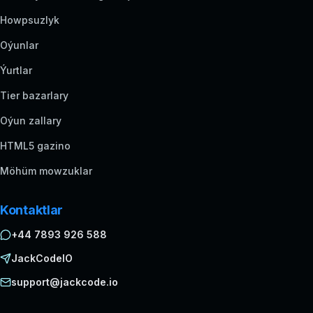
Howpsuzlyk
Oýunlar
Ýurtlar
Tier bazarlary
Oýun zallary
HTML5 gazino
Möhüm mowzuklar
Kontaktlar
+44 7893 926 588
JackCodeIO
support@jackcode.io