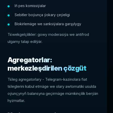
Iň pes komissiýalar
Sebitler boýunça ýokary çeýeligi
Blokirlemäge we sanksiýalara garşylygy
Töwekgelçilikler: gowy moderasiýa we antifrod
ulgamy talap edilýär.
Agregatorlar:
merkezleşdirilen çözgüt
Töleg agregatorlary - Telegram-kazinolara fiat
töleglerini kabul etmäge we olary awtomatiki usulda
oýunçynyň balansyna geçirmäge mümkinçilik berýän
hyzmatlar.