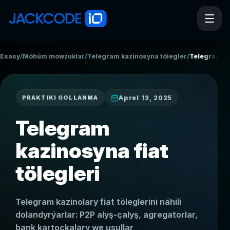
/
/
/
Esasy
Möhüm mowzuklar
Telegram kazinosyna tölegler
Telegram ka
Aprel 13, 2025
PRAKTIKI GOLLANMA
Telegram
kazinosyna fiat
tölegleri
Telegram kazinolary fiat töleglerini nähili
dolandyrýarlar: P2P alyş-çalyş, agregatorlar,
bank kartoçkalary we usullar