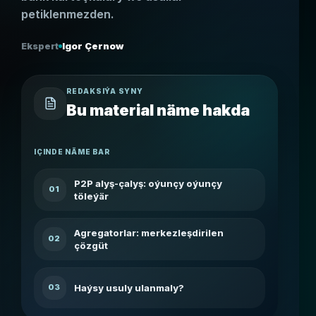
petiklenmezden.
Ekspert
Igor Çernow
REDAKSIÝA SYNY
Bu material näme hakda
IÇINDE NÄME BAR
P2P alyş-çalyş: oýunçy oýunçy
01
töleýär
Agregatorlar: merkezleşdirilen
02
çözgüt
Haýsy usuly ulanmaly?
03