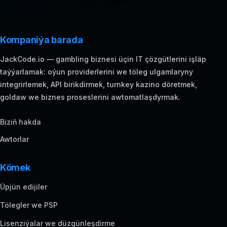
Kompaniýa barada
JackCode.io — gambling biznesi üçin IT çözgütlerini işläp
taýýarlamak: oýun providerlerini we töleg ulgamlaryny
integrirlemek, API birikdirmek, turnkey kazino döretmek,
goldaw we biznes proseslerini awtomatlaşdyrmak.
Biziň hakda
Awtorlar
Kömek
Üpjün edijiler
Tölegler we PSP
Lisenziýalar we düzgünleşdirme