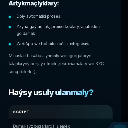
Artykmaçlyklary:
Doly awtomatiki proses
Yzyna gaýtarmak, promo kodlary, analitikleri
goldamak
WebApp we bot bilen aňsat integrasiýa
Minuslar: hasaba alynmaly we agregatoryň
talaplaryny berjaý etmeli (resminamalary we KYC
sorap bilerler).
Haýsy usuly ulanmaly?
SCRIPT
Durnuksyz bazarlarda işlemek