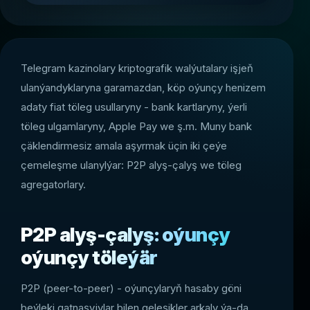
Telegram kazinolary kriptografik walýutalary işjeň
ulanýandyklaryna garamazdan, köp oýunçy henizem
adaty fiat töleg usullaryny - bank kartlaryny, ýerli
töleg ulgamlaryny, Apple Pay we ş.m. Muny bank
çäklendirmesiz amala aşyrmak üçin iki çeýe
çemeleşme ulanylýar: P2P alyş-çalyş we töleg
agregatorlary.
P2P alyş-çalyş: oýunçy
oýunçy töleýär
P2P (peer-to-peer) - oýunçylaryň hasaby göni
beýleki gatnaşyjylar bilen geleşikler arkaly ýa-da