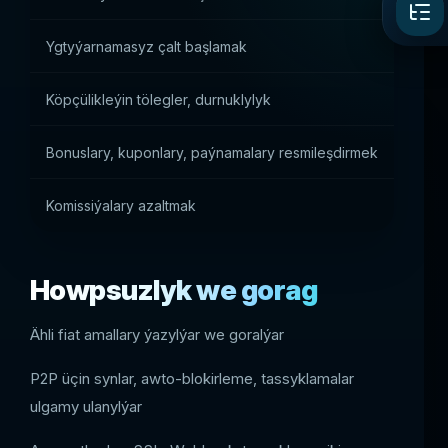
Ygtyýarnamasyz çalt başlamak
Köpçülikleýin tölegler, durnuklylyk
Bonuslary, kuponlary, paýnamalary resmileşdirmek
Komissiýalary azaltmak
Howpsuzlyk we gorag
Ähli fiat amallary ýazylýar we goralýar
P2P üçin synlar, awto-blokirleme, tassyklamalar
ulgamy ulanylýar