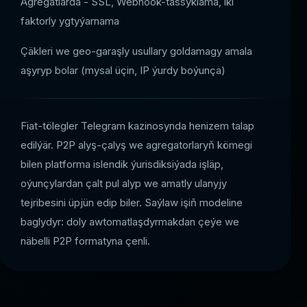
Agregatlarda - SSL, Webhook-tassyklama, iki
faktorly ygtyýarnama
Çäkleri we geo-garaşly usullary goldamagy amala
aşyryp bolar (mysal üçin, IP ýurdy boýunça)
Fiat-tölegler Telegram kazinosynda henizem talap
edilýär. P2P alyş-çalyş we agregatorlaryň kömegi
bilen platforma islendik ýurisdiksiýada işläp,
oýunçylardan çalt pul alyp we amatly ulanyjy
tejribesini üpjün edip biler. Saýlaw işiň modeline
baglydyr: doly awtomatlaşdyrmakdan çeýe we
näbelli P2P formatyna çenli.