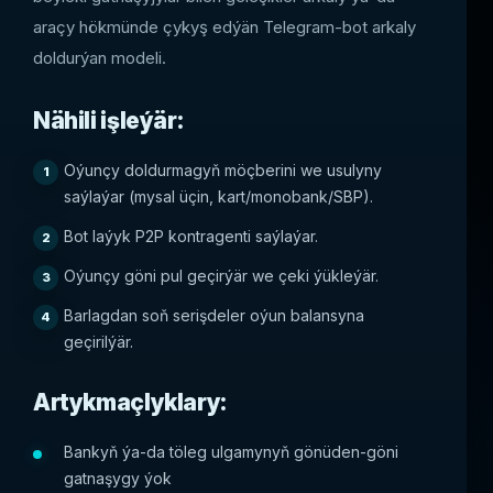
araçy hökmünde çykyş edýän Telegram-bot arkaly
doldurýan modeli.
Nähili işleýär:
Oýunçy doldurmagyň möçberini we usulyny
saýlaýar (mysal üçin, kart/monobank/SBP).
Bot laýyk P2P kontragenti saýlaýar.
Oýunçy göni pul geçirýär we çeki ýükleýär.
Barlagdan soň serişdeler oýun balansyna
geçirilýär.
Artykmaçlyklary:
Bankyň ýa-da töleg ulgamynyň gönüden-göni
gatnaşygy ýok