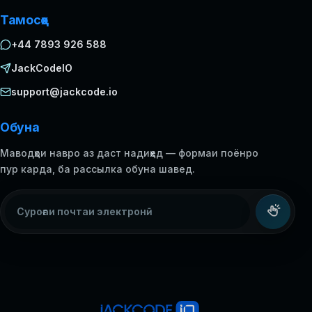
Тамосҳо
+44 7893 926 588
JackCodeIO
support@jackcode.io
Обуна
Маводҳои навро аз даст надиҳед — формаи поёнро
пур карда, ба рассылка обуна шавед.
Суроғаи почтаи электронӣ