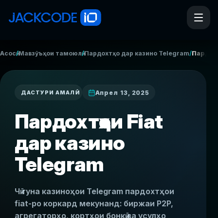
/
/
/
Асосӣ
Мавзӯъҳои тамоюлӣ
Пардохтҳо дар казино Telegram
Пардохт
Апрел 13, 2025
ДАСТУРИ АМАЛӢ
Пардохтҳои Fiat
дар казино
Telegram
Чӣ гуна казиноҳои Telegram пардохтҳои
fiat-ро коркард мекунанд: биржаи P2P,
агрегаторҳо, кортҳои бонкӣ ва усулҳо