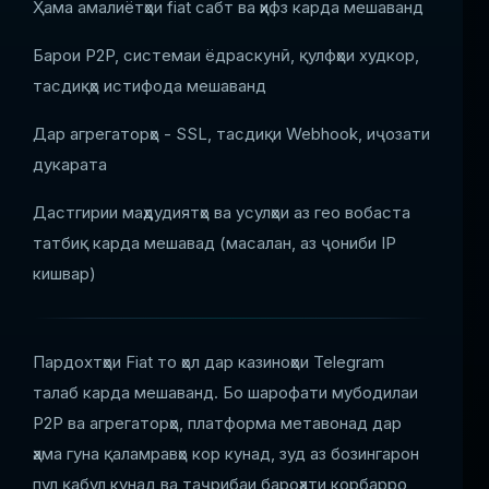
Ҳама амалиётҳои fiat сабт ва ҳифз карда мешаванд
Барои P2P, системаи ёдраскунӣ, қулфҳои худкор,
тасдиқҳо истифода мешаванд
Дар агрегаторҳо - SSL, тасдиқи Webhook, иҷозати
дукарата
Дастгирии маҳдудиятҳо ва усулҳои аз гео вобаста
татбиқ карда мешавад (масалан, аз ҷониби IP
кишвар)
Пардохтҳои Fiat то ҳол дар казиноҳои Telegram
талаб карда мешаванд. Бо шарофати мубодилаи
P2P ва агрегаторҳо, платформа метавонад дар
ҳама гуна қаламравҳо кор кунад, зуд аз бозингарон
пул қабул кунад ва таҷрибаи бароҳати корбарро