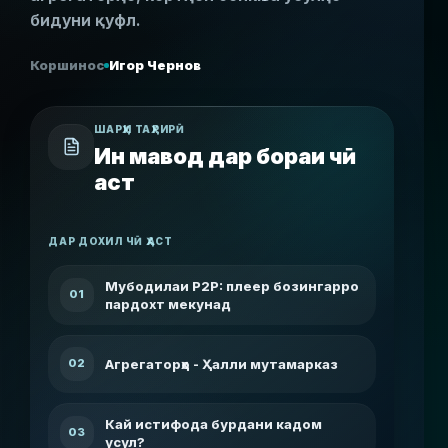
бидуни қуфл.
Коршинос
Игор Чернов
ШАРҲИ ТАҲРИРӢ
Ин мавод дар бораи чӣ
аст
ДАР ДОХИЛ ЧӢ ҲАСТ
Мубодилаи P2P: плеер бозингарро
01
пардохт мекунад
Агрегаторҳо - Ҳалли мутамарказ
02
Кай истифода бурдани кадом
03
усул?