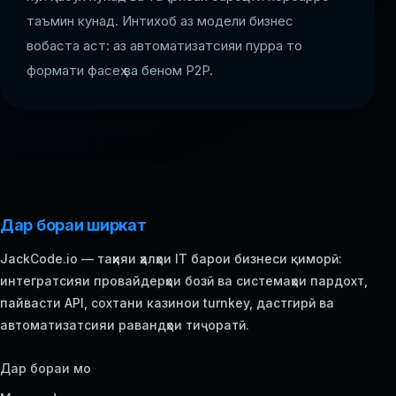
таъмин кунад. Интихоб аз модели бизнес
вобаста аст: аз автоматизатсияи пурра то
формати фасеҳ ва беном P2P.
Дар бораи ширкат
JackCode.io — таҳияи ҳалҳои IT барои бизнеси қиморӣ:
интегратсияи провайдерҳои бозӣ ва системаҳои пардохт,
пайвасти API, сохтани казинои turnkey, дастгирӣ ва
автоматизатсияи равандҳои тиҷоратӣ.
Дар бораи мо