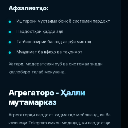
Афзалиятҳо:
Иштироки мустақими бонк ё системаи пардохт
Пардохтҳои ҳадди ақал
Тағйирпазирии баланд аз рӯи минтақа
Муқовимат ба қуфлҳо ва таҳримот
Хатарҳо: модератсияи хуб ва системаи зидди
қаллобиро талаб мекунанд.
Агрегаторҳо - Ҳалли
мутамарказ
Агрегаторҳои пардохт хидматҳое мебошанд, ки ба
казиноҳои Telegram имкон медиҳанд, ки пардохтҳои