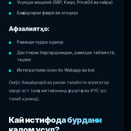
Усулҳои маҳаллӣ (SBP, Kaspi, Privat24 ва ғайра)
Бақайдгирии фаврӣ ва огоҳиҳо
Афзалиятҳо:
Раванди пурра худкор
Дастгирии баргардонидан, рамзҳои таблиғотӣ,
таҳлил
Интегратсияи осон бо Webapp ва bot
Омӯз: бақайдгирӣ ва риояи талаботи агрегатор
зарур аст (онҳо метавонанд ҳуҷҷатҳо ва KYC-ро
талаб кунанд).
Кай истифода бурдани
кадом усул?