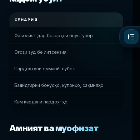
СЕНАРИЯ
БЕ
Фаъолият дар бозорҳои ноустувор
P2P
Оғози зуд бе литсензия
P2P
Пардохтҳои оммавӣ, субот
Агр
Бақайдгирии бонусҳо, купонҳо, саҳмияҳо
Агр
Кам кардани пардохтҳо
P2P
Амният ва муҳофизат