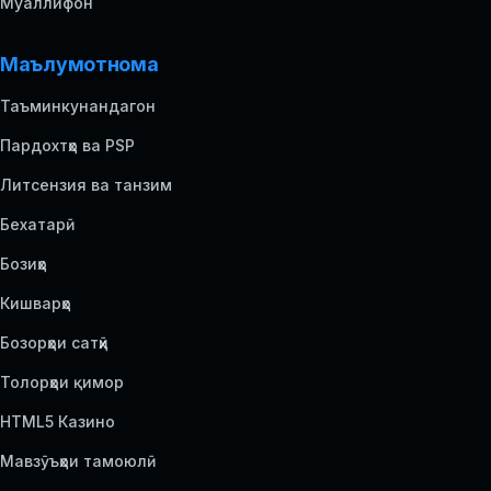
Муаллифон
Маълумотнома
Таъминкунандагон
Пардохтҳо ва PSP
Литсензия ва танзим
Бехатарӣ
Бозиҳо
Кишварҳо
Бозорҳои сатҳӣ
Толорҳои қимор
HTML5 Казино
Мавзӯъҳои тамоюлӣ