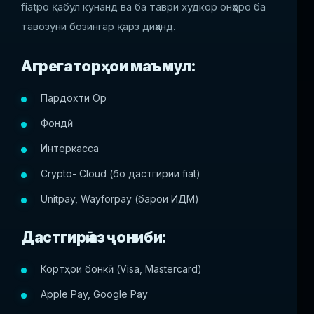
fiatро қабул кунанд ва ба таври худкор онҳоро ба
тавозуни бозингар қарз диҳанд.
Агрегаторҳои маъмул:
Пардохти Op
Фондӣ
Интеркасса
Crypto- Cloud (бо дастгирии fiat)
Unitpay, Wayforpay (барои ИДМ)
Дастгирӣ аз ҷониби:
Кортҳои бонкӣ (Visa, Mastercard)
Apple Pay, Google Pay