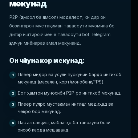
мекунад
P2P (ҳамсол ба ҳамсол) моделест, ки дар он
бозингарон мустақиман тавассути муомила бо
дигар иштирокчиён ё тавассути bot Telegram
ҳамчун миёнарав амал мекунанд.
Он чӣ гуна кор мекунад:
Плеер миқдор ва усули пуркунии барқро интихоб
мекунад (масалан, корт/монобанк/FPS).
Бот ҳамтои муносиби P2P-ро интихоб мекунад.
Плеер пулро мустақиман интиқол медиҳад ва
чекро бор мекунад.
Пас аз санҷиш, маблағҳо ба тавозуни бозӣ
ҳисоб карда мешаванд.