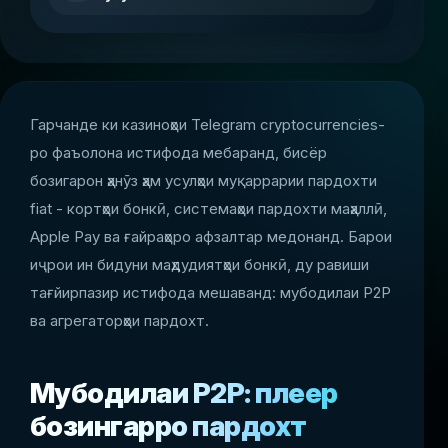
Гарчанде ки казиноҳои Telegram cryptocurrencies-
ро фаъолона истифода мебаранд, бисёр
бозигарон ҳанӯз ҳам усулҳои муқаррарии пардохти
fiat - кортҳои бонкӣ, системаҳои пардохти маҳаллӣ,
Apple Pay ва ғайраҳоро афзалтар медонанд. Барои
иҷрои ин бидуни маҳдудиятҳои бонкӣ, ду равиши
тағйирпазир истифода мешаванд: мубодилаи P2P
ва агрегаторҳои пардохт.
Мубодилаи P2P: плеер
бозингарро пардохт