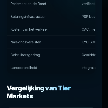
Parlement en de Raad
verificatievereis
Betalingsinfrastructuur
PSP beschikbaarhe
Kosten van het verkeer
CAC, mededingi
Nalevingsvereisten
KYC, AML, gege
Gebruikersgedrag
Gemiddelde Chec
Lanceersnelheid
Integratie en tij
Vergelijking van Tier
Markets