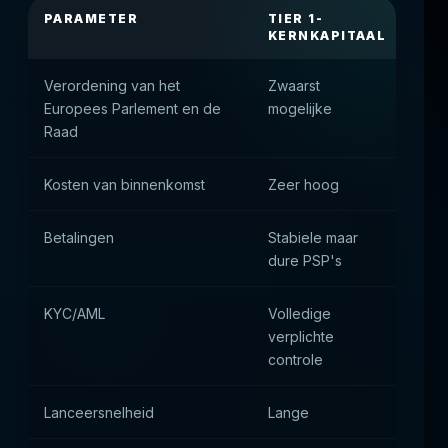
PARAMETER
TIER 1-
TIE
KERNKAPITAAL
KE
Verordening van het
Zwaarst
Gem
Europees Parlement en de
mogelijke
Raad
Kosten van binnenkomst
Zeer hoog
Het
Betalingen
Stabiele maar
Hyb
dure PSP's
opl
KYC/AML
Volledige
Gede
verplichte
cont
controle
Lanceersnelheid
Lange
Het