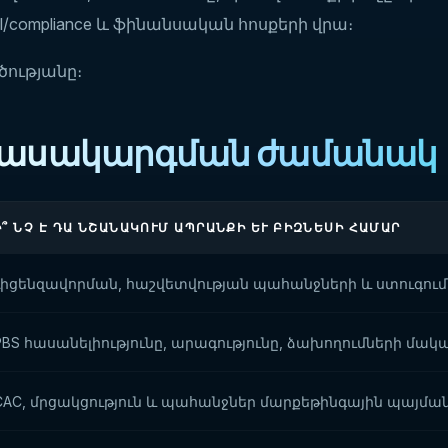
compliance և ֆինանսական հոսքերի վրա։
ծությանը։
ւմ դասակարգման ժամանակ
Ի՞ ՆՉ Է ԴԱ ՆՇԱՆԱԿՈՒՄ ԱՊՐԱՆՔԻ ԵՒ ԲԻԶՆԵՍԻ ՀԱՄԱՐ
Լիցենզավորման, հաշվետվության պահանջների և ստուգումն
PBS հասանելիությունը, արագությունը, ձախողումների մա
CAC, մրցակցություն և պահանջներ մարքեթինգային պայմ