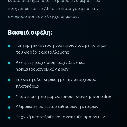
ενιαίο σύστημα: από το μπροστινό μέρος του
παιχνιδιού και το API στο πίσω γραφείο, την
αναφορά και τον έλεγχο σημείων.
Βασικά οφέλη:
Γρήγορη εκτόξευση του προϊόντος με το σήμα
του φορέα εκμετάλλευσης
Κεντρική διαχείριση παιχνιδιών και
χρηματοοικονομικών ροών
Ευέλικτη ολοκλήρωση με την υπάρχουσα
πλατφόρμα
Υποστήριξη για μορφότυπους λιανικής και online
Κλιμάκωση σε δίκτυο αιθουσών ή εταίρων
Τεχνική υποστήριξη και ανάπτυξη προϊόντων