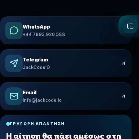
WhatsApp
+44 7893 926 588
Telegram
JackCodeIO
Email
info@jackcode.io
ΓΡΉΓΟΡΗ ΑΠΆΝΤΗΣΗ
Η αίτηση θα πάει αμέσως στη