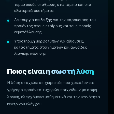
τερματικούς σταθμούς, στα ταμεία και στα
εξωτερικά συστήματα
Λειτουργία επίδειξης για την παρουσίαση του
προϊόντος στους εταίρους και τους φορείς
εκμετάλλευσης
Υποστήριξη μορφοτύπων για αίθουσες,
καταστήματα στοιχημάτων και αλυσίδες
λιανικής πώλησης
Ποιος είναι η σωστή λύση
Η λύση στοχεύει σε χειριστές που χρειάζονται
γρήγορα προϊόντα τυχερών παιχνιδιών με σαφή
λογική, ελεγχόμενα μαθηματικά και την ικανότητα
κεντρικού ελέγχου.