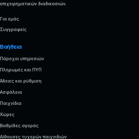
επιχειρηματικών διαδικασιών.
Για εμάς
Συγγραφείς
Βοήθεια
Πάροχοι υπηρεσιών
Πληρωμές και ΠΥΠ
Άδειες και ρύθμιση
Ασφάλεια
Παιχνίδια
Χώρες
Βαθμίδες αγοράς
Αίθουσες τυχερών παιχνιδιών