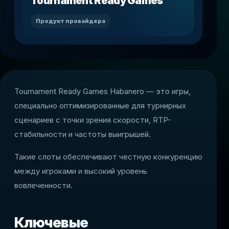
Tournament Ready Games
Продукт провайдера
Tournament Ready Games Habanero — это игры,
специально оптимизированные для турнирных
сценариев с точки зрения скорости, RTP-
стабильности и частоты выигрышей.
Такие слоты обеспечивают честную конкуренцию
между игроками и высокий уровень
вовлеченности.
Ключевые