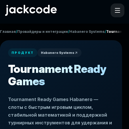
/
/
/
Главная
Провайдеры и интеграции
Habanero Systems
Tournament
Habanero Systems
ПРОДУКТ
Tournament Ready
Games
Tournament Ready Games Habanero —
слоты с быстрым игровым циклом,
стабильной математикой и поддержкой
турнирных инструментов для удержания и