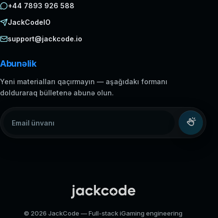
+44 7893 926 588
JackCodeIO
support@jackcode.io
Abunəlik
Yeni materialları qaçırmayın — aşağıdakı formanı
dolduraraq bülletenə abunə olun.
Email ünvanı
© 2026 JackCode — Full-stack iGaming engineering