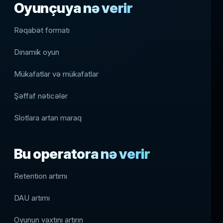
Oyunçuya nə verir
Rəqabət formatı
Dinamik oyun
Mükafatlar və mükafatlar
Şəffaf nəticələr
Slotlara artan maraq
Bu operatora nə verir
Retention artımı
DAU artımı
Oyunun vaxtını artırın