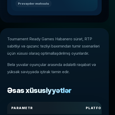
Provayder məhsulu
Tournament Ready Games Habanero sürət, RTP
sabitliyi və qazanc tezliyi baxımından turnir ssenariləri
üçün xüsusi olaraq optimallaşdırılmış oyunlardır.
Belə yuvalar oyunçular arasında ədalətli rəqabət və
yüksək səviyyədə iştirak təmin edir.
Əsas xüsusiyyətlər
PARAMETR
PLATFORMA Ü